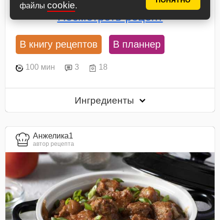
ПОНЯТНО
cookie
файлы
.
Посмотреть рецепт
В книгу рецептов
В планнер
100 мин
3
18
Ингредиенты
Анжелика1
автор рецепта