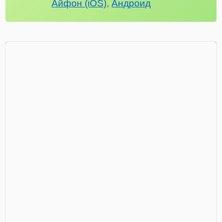
Айфон (iOS)
,
Андроид