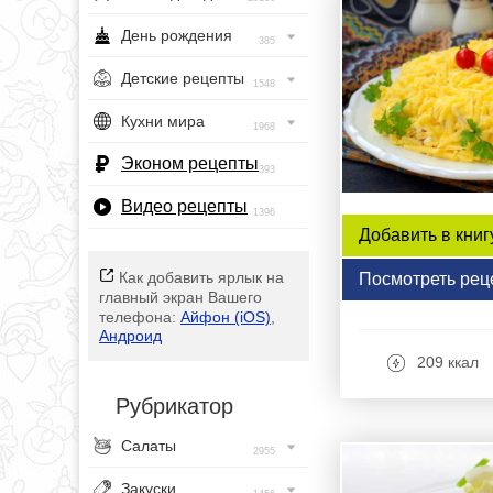
День рождения
385
Детские рецепты
1548
Кухни мира
1968
Эконом рецепты
393
Видео рецепты
1396
Добавить в книг
Как добавить ярлык на
Посмотреть рец
главный экран Вашего
телефона:
Айфон (iOS)
,
Андроид
209 ккал
Рубрикатор
Салаты
2955
Закуски