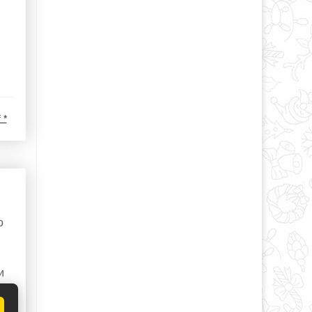
 *
о
и