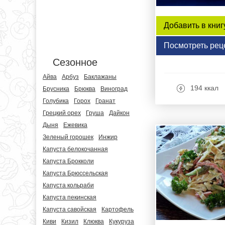
Добавить в книг
Посмотреть рец
Сезонное
Айва
Арбуз
Баклажаны
194 ккал
Брусника
Брюква
Виноград
Голубика
Горох
Гранат
Грецкий орех
Груша
Дайкон
Дыня
Ежевика
Зеленый горошек
Инжир
Капуста белокочанная
Капуста Брокколи
Капуста Брюссельская
Капуста кольраби
Капуста пекинская
Капуста савойская
Картофель
Киви
Кизил
Клюква
Кукуруза