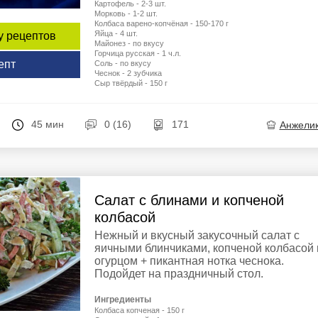
Картофель - 2-3 шт.
Морковь - 1-2 шт.
Колбаса варено-копчёная - 150-170 г
Яйца - 4 шт.
у рецептов
Майонез - по вкусу
Горчица русская - 1 ч.л.
епт
Соль - по вкусу
Чеснок - 2 зубчика
Сыр твёрдый - 150 г
45 мин
0 (16)
171
Анжели
Салат с блинами и копченой
колбасой
Нежный и вкусный закусочный салат с
яичными блинчиками, копченой колбасой 
огурцом + пикантная нотка чеснока.
Подойдет на праздничный стол.
Ингредиенты
Колбаса копченая - 150 г