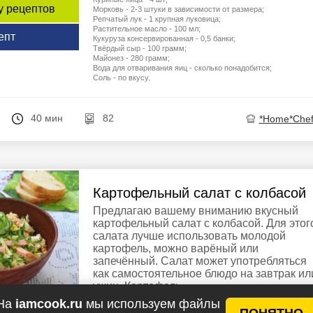
у рецептов
Морковь - 2-3 штуки в зависимости от размера;
Репчатый лук - 1 крупная луковица;
Растительное масло - 100 мл;
епт
Кукуруза консервированная - 0,5 банки;
Твёрдый сыр - 100 грамм;
Майонез - 280 грамм;
Вода для отваривания яиц - сколько понадобится;
Соль - по вкусу.
40 мин
82
*Home*Chef
Картофельный салат с колбасой
Предлагаю вашему вниманию вкусный
картофельный салат с колбасой. Для этог
салата лучше использовать молодой
картофель, можно варёный или
запечённый. Салат может употребляться
как самостоятельное блюдо на завтрак ил
ужин. Картофель ...
На
iamcook.ru
мы используем файлы
ПОНЯТНО
Ингредиенты