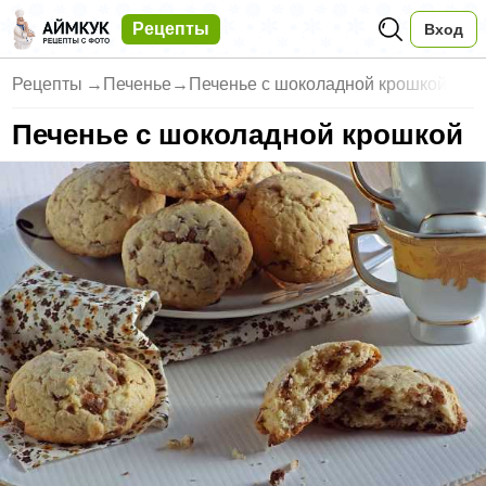
Рецепты
Вход
Рецепты
→
Печенье
→
Печенье с шоколадной крошкой
Печенье с шоколадной крошкой