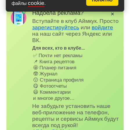
ПОНЯТНО
cookie
файлы
.
Надоела реклама?
✕
Вступайте в клуб Аймкук. Просто
зарегистируйтесь
или
войдите
на наш сайт через Яндекс или
ВК.
Для всех, кто в клубе...
✅ Почти нет рекламы
📌 Книга рецептов
🤩 Планер питания
🤓 Журнал
😗 Страница профиля
😋 Фотоотчеты
😃 Комментарии
и многое другое…
Не забудьте установить наше
веб-приложение на телефон,
рецепты и сервисы Аймкук будут
всегда под рукой!