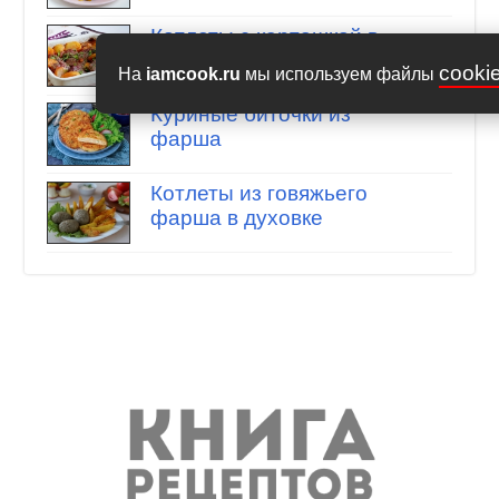
Котлеты с картошкой в
духовке
cooki
На
iamcook.ru
мы используем файлы
Куриные биточки из
фарша
Котлеты из говяжьего
фарша в духовке