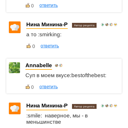
ответить
0
Нина Минина-Р
Автор рецепта
а то :smirking:
0
ответить
Annabelle
Суп в моем вкусе:bestofthebest:
ответить
0
Нина Минина-Р
Автор рецепта
:smile: наверное, мы - в
меньшинстве