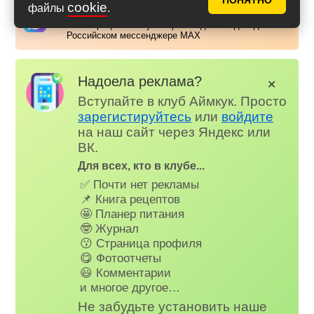
ПОНЯТНО
cookie
Аймкук в Макс
файлы
.
Новые рецепты и кулинарные идеи каждый день в
Российском мессенджере MAX
Надоела реклама?
✕
Вступайте в клуб Аймкук. Просто
зарегистируйтесь
или
войдите
на наш сайт через Яндекс или
ВК.
Для всех, кто в клубе...
✅ Почти нет рекламы
📌 Книга рецептов
🤩 Планер питания
🤓 Журнал
😗 Страница профиля
😋 Фотоотчеты
😃 Комментарии
и многое другое…
Не забудьте установить наше