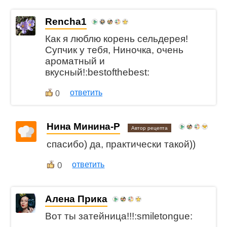
Rencha1
Как я люблю корень сельдерея!
Супчик у тебя, Ниночка, очень
ароматный и
вкусный!:bestofthebest:
ответить
0
Нина Минина-Р
Автор рецепта
спасибо) да, практически такой))
0
ответить
Алена Прика
Вот ты затейница!!!:smiletongue: