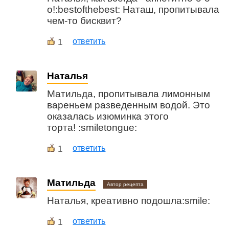
о!:bestofthebest: Наташ, пропитывала
чем-то бисквит?
1
ответить
Наталья
Матильда, пропитывала лимонным
вареньем разведенным водой. Это
оказалась изюминка этого
торта! :smiletongue:
1
ответить
Матильда
Автор рецепта
Наталья, креативно подошла:smile:
1
ответить