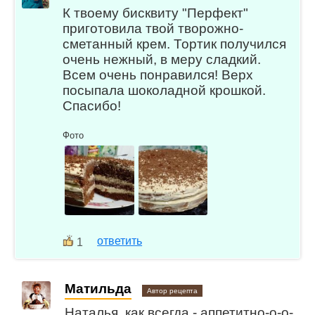
К твоему бисквиту "Перфект"
приготовила твой творожно-
сметанный крем. Тортик получился
очень нежный, в меру сладкий.
Всем очень понравился! Верх
посыпала шоколадной крошкой.
Спасибо!
Фото
ответить
1
Матильда
Автор рецепта
Наталья, как всегда - аппетитно-о-о-