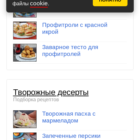
ПОНЯТНО
Профитроли с Оливье
cookie
файлы
.
Профитроли с красной
икрой
Заварное тесто для
профитролей
Творожные десерты
Подборка рецептов
Творожная пасха с
мармеладом
Запеченные персики