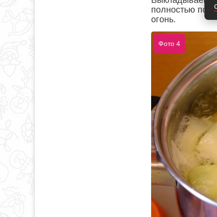
Выкладываем ин
полностью покр
огонь.
Фото 4