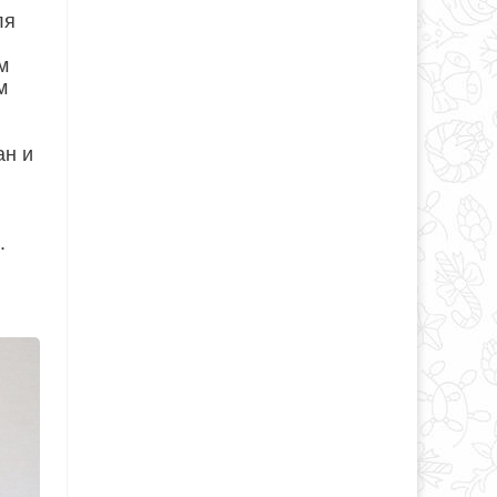
ля
м
м
ан и
.