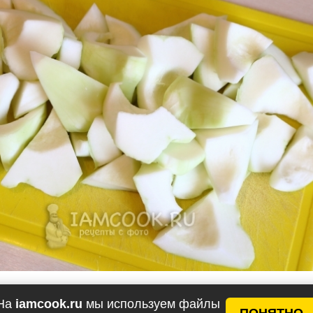
На
iamcook.ru
мы используем файлы
ПОНЯТНО