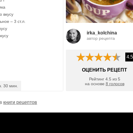
ика
о вкусу
ное – 3 ст.л.
кусу
irka_kolchina
кусу
автор рецепта
4.5
ОЦЕНИТЬ РЕЦЕПТ
Рейтинг
4.5
из
5
на основе
8
голосов
ч. 30 мин.
 в
книги рецептов