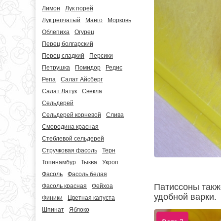
Лимон
Лук порей
Лук репчатый
Манго
Морковь
Облепиха
Огурец
Перец болгарский
Перец сладкий
Персики
Петрушка
Помидор
Редис
Репа
Салат Айсберг
Салат Латук
Свекла
Сельдерей
Сельдерей корневой
Слива
Смородина красная
Стеблевой сельдерей
Стручковая фасоль
Терн
Топинамбур
Тыква
Укроп
Фасоль
Фасоль белая
Патиссоны такж
Фасоль красная
Фейхоа
удобной варки.
Финики
Цветная капуста
Шпинат
Яблоко