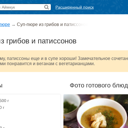
Расширенный поиск
пюре
→
Суп-пюре из грибов и патиссонов
з грибов и патиссонов
му, патиссоны еще и в супе хороши! Замечательное сочета
ми понравится и веганам с вегетарианцами.
ы
Фото готового блю
500 г
0 г
0 г