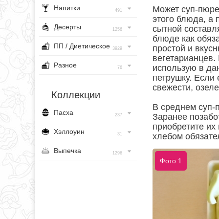
Напитки
Может суп-пюре
491
этого блюда, а 
Десерты
сытной составля
1256
блюде как обяз
ПП / Диетическое
простой и вкусн
3929
вегетарианцев. 
Разное
использую в да
76
петрушку. Если 
свежести, озел
Коллекции
В среднем суп-п
Пасха
Заранее позабо
237
приобретите их
Хэллоуин
31
хлебом обязате
Выпечка
1296
Фото 1