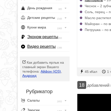
Чеснок – 2 зубч
День рождения
385
Соль, перец – п
Детские рецепты
Масло раститель
1548
Майоран – по в
Кухни мира
1968
Петрушка – по в
Эконом рецепты
393
Видео рецепты
1396
Как добавить ярлык на
главный экран Вашего
телефона:
Айфон (iOS)
,
45 кКал
1 
Андроид
18
добавлений
Рубрикатор
Салаты
2955
Закуски