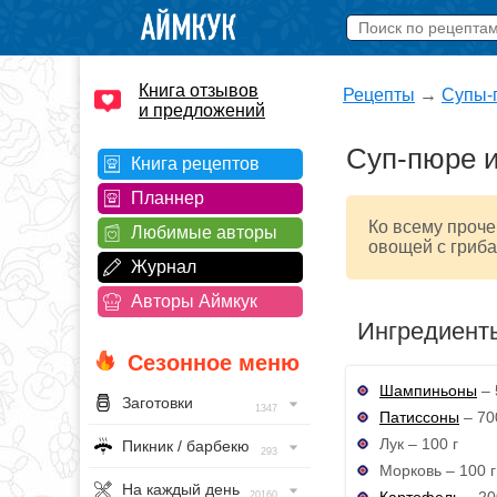
Книга отзывов
Рецепты
→
Супы-
и предложений
Суп-пюре и
Книга рецептов
Планнер
Ко всему проче
Любимые авторы
овощей с гриба
Журнал
Авторы Аймкук
Ингредиент
Сезонное меню
Шампиньоны
– 
Заготовки
1347
Патиссоны
– 70
Лук – 100 г
Пикник / барбекю
293
Морковь – 100 г
На каждый день
Картофель
– 20
20160