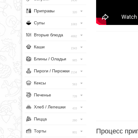
1456
Приправы
320
Супы
1083
Вторые блюда
4682
Каши
1543
Блины / Оладьи
965
Пироги / Пирожки
2134
Кексы
563
Печенье
728
Хлеб / Лепешки
433
Пицца
260
Процесс при
Торты
801