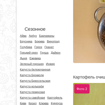
Сезонное
Айва
Арбуз
Баклажаны
Брусника
Брюква
Виноград
Голубика
Горох
Гранат
Грецкий орех
Груша
Дайкон
Дыня
Ежевика
Зеленый горошек
Инжир
Капуста белокочанная
Капуста Брокколи
Картофель очищ
Капуста Брюссельская
Капуста кольраби
Фото 2
Капуста пекинская
Капуста савойская
Картофель
Киви
Кизил
Клюква
Кукуруза