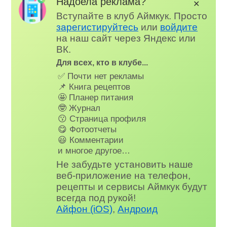
Надоела реклама?
✕
Вступайте в клуб Аймкук. Просто
зарегистируйтесь
или
войдите
на наш сайт через Яндекс или
ВК.
Для всех, кто в клубе...
✅ Почти нет рекламы
📌 Книга рецептов
🤩 Планер питания
🤓 Журнал
😗 Страница профиля
😋 Фотоотчеты
😃 Комментарии
и многое другое…
Не забудьте установить наше
веб-приложение на телефон,
рецепты и сервисы Аймкук будут
всегда под рукой!
Айфон (iOS)
,
Андроид