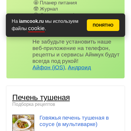
🤩 Планер питания
🤓 Журнал
😗 Страница профиля
😋 Фотоотчеты
На
iamcook.ru
мы используем
ПОНЯТНО
😃 Комментарии
cookie
файлы
.
и многое другое…
Не забудьте установить наше
веб-приложение на телефон,
рецепты и сервисы Аймкук будут
всегда под рукой!
Айфон (iOS)
,
Андроид
Печень тушеная
Подборка рецептов
Говяжья печень тушеная в
соусе (в мультиварке)