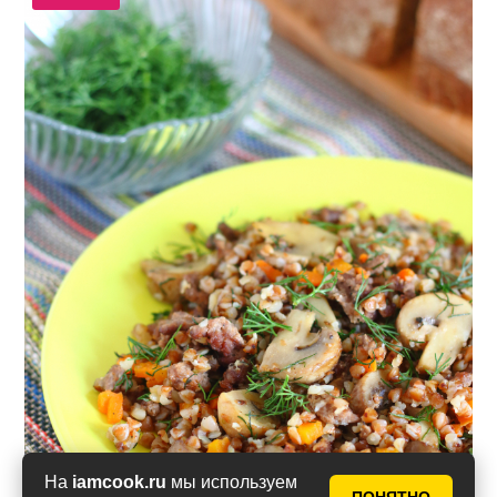
На
iamcook.ru
мы используем