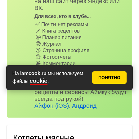
на наш сайт через Яндекс или
ВК.
Для всех, кто в клубе...
✅ Почти нет рекламы
📌 Книга рецептов
🤩 Планер питания
🤓 Журнал
😗 Страница профиля
😋 Фотоотчеты
😃 Комментарии
и многое другое…
На
iamcook.ru
мы используем
ПОНЯТНО
Не забудьте установить наше
cookie
файлы
.
веб-приложение на телефон,
рецепты и сервисы Аймкук будут
всегда под рукой!
Айфон (iOS)
,
Андроид
Котлеты мясные