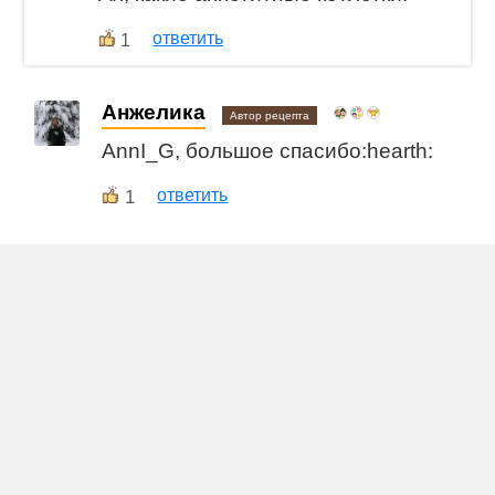
ответить
1
Анжелика
Автор рецепта
AnnI_G, большое спасибо:hearth:
1
ответить