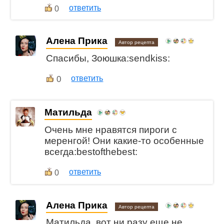
ответить
0
Алена Прика
Автор рецепта
Спасибы, Зоюшка:sendkiss:
0
ответить
Матильда
Очень мне нравятся пироги с
меренгой! Они какие-то особенные
всегда:bestofthebest:
ответить
0
Алена Прика
Автор рецепта
Матильда, вот ни разу еще не