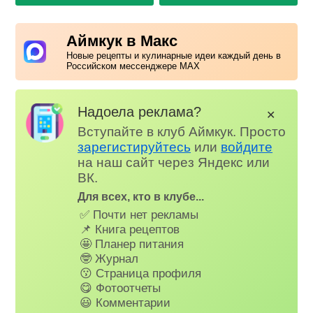
Аймкук в Макс
Новые рецепты и кулинарные идеи каждый день в
Российском мессенджере MAX
Надоела реклама?
✕
Вступайте в клуб Аймкук. Просто
зарегистируйтесь
или
войдите
на наш сайт через Яндекс или
ВК.
Для всех, кто в клубе...
✅ Почти нет рекламы
📌 Книга рецептов
🤩 Планер питания
🤓 Журнал
😗 Страница профиля
😋 Фотоотчеты
😃 Комментарии