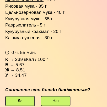
Рисовая мука
- 35 г
Цельнозерновая мука - 40 г
Кукурузная мука - 65 г
Разрыхлитель - 5 г
Кукурузный крахмал - 20 г
Клюква сушеная - 30 г
0 ч. 55 мин.
К
→
239
кКал / 100 г
Б
→ 5.67
Ж
→ 8.51
У
→ 34.47
Считаете это блюдо бюджетным?
Да
Нет