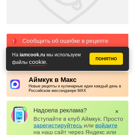
Сообщить об ошибке в рецепте
На
iamcook.ru
мы используем
PDF с фото
PDF без фото
ПОНЯТНО
cookie
файлы
.
Аймкук в Макс
Новые рецепты и кулинарные идеи каждый день в
Российском мессенджере MAX
Надоела реклама?
✕
Вступайте в клуб Аймкук. Просто
зарегистируйтесь
или
войдите
на наш сайт через Яндекс или