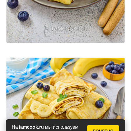
На
iamcook.ru
мы используем