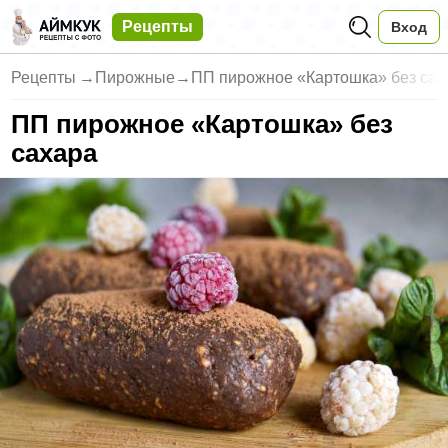
Рецепты
Вход
Рецепты
→
Пирожные
→
ПП пирожное «Картошка» без сах
ПП пирожное «Картошка» без
сахара