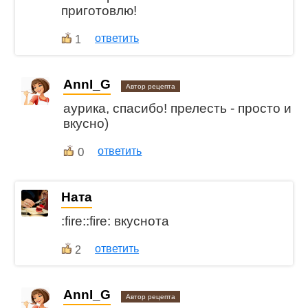
приготовлю!
ответить
1
AnnI_G
Автор рецепта
aурика, спасибо! прелесть - просто и
вкусно)
0
ответить
Ната
:fire::fire: вкуснота
ответить
2
AnnI_G
Автор рецепта