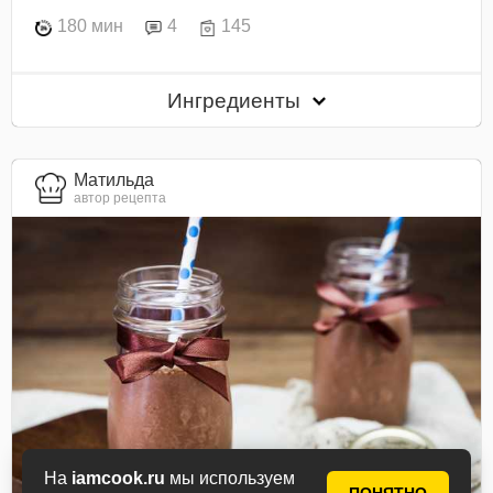
180 мин
4
145
Ингредиенты
Матильда
автор рецепта
На
iamcook.ru
мы используем