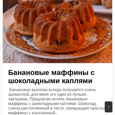
Банановые маффины с
шоколадными каплями
Банановая выпечка всегда получается очень
ароматной, для меня это один из лучших
завтраков. Предлагаю испечь банановые
маффины с шоколадными каплями. Шоколад,
↑
слегка растопленный в тесте, превращает простые
маффины с изысканный...