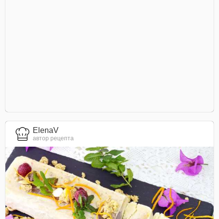
ElenaV
автор рецепта