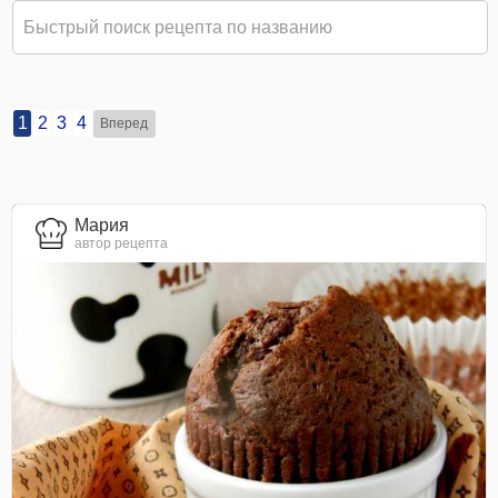
1
2
3
4
Вперед
Мария
автор рецепта