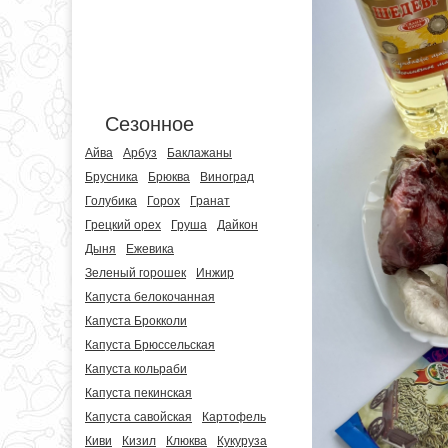
Сезонное
Айва
Арбуз
Баклажаны
Брусника
Брюква
Виноград
Голубика
Горох
Гранат
Грецкий орех
Груша
Дайкон
Дыня
Ежевика
Зеленый горошек
Инжир
Капуста белокочанная
Капуста Брокколи
Капуста Брюссельская
Капуста кольраби
Капуста пекинская
Капуста савойская
Картофель
Киви
Кизил
Клюква
Кукуруза