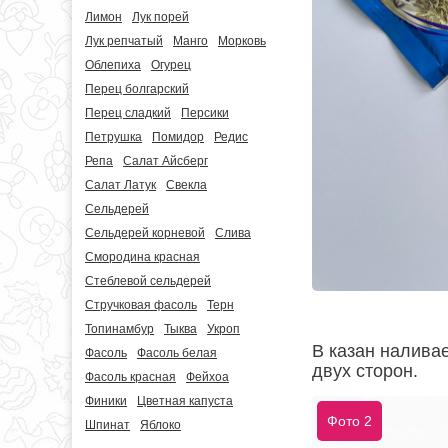
Лимон
Лук порей
Лук репчатый
Манго
Морковь
Облепиха
Огурец
Перец болгарский
Перец сладкий
Персики
Петрушка
Помидор
Редис
Репа
Салат Айсберг
Салат Латук
Свекла
Сельдерей
Сельдерей корневой
Слива
Смородина красная
Стеблевой сельдерей
Стручковая фасоль
Терн
Топинамбур
Тыква
Укроп
В казан налива
Фасоль
Фасоль белая
двух сторон.
Фасоль красная
Фейхоа
Финики
Цветная капуста
Фото 2
Шпинат
Яблоко