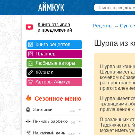
Книга отзывов
Рецепты
→
Суп с
и предложений
Шурпа из 
Книга рецептов
Планнер
Любимые авторы
Шурпа из конин
Шурпа имеет др
Журнал
кочевом образе
Авторы Аймкук
распространено
приготовлением
Сезонное меню
Шурпа имеет с
традициями общ
приглашение к 
Заготовки
1347
В различных ст
Пикник / барбекю
293
Таджикистан, К
может иметь ун
На каждый день
20160