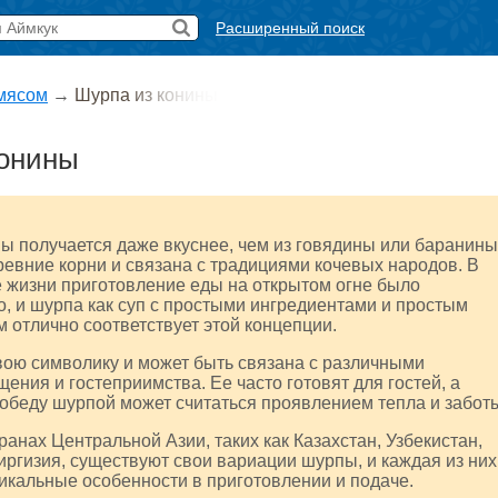
Расширенный поиск
 мясом
→
Шурпа из конины
конины
ы получается даже вкуснее, чем из говядины или баранины
евние корни и связана с традициями кочевых народов. В
 жизни приготовление еды на открытом огне было
, и шурпа как суп с простыми ингредиентами и простым
 отлично соответствует этой концепции.
вою символику и может быть связана с различными
ения и гостеприимства. Ее часто готовят для гостей, а
обеду шурпой может считаться проявлением тепла и забот
ранах Центральной Азии, таких как Казахстан, Узбекистан,
иргизия, существуют свои вариации шурпы, и каждая из них
икальные особенности в приготовлении и подаче.