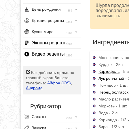
Шурпа продолж
День рождения
передаваясь из
385
значимость.
Детские рецепты
1548
Кухни мира
1968
Ингредиент
Эконом рецепты
393
Видео рецепты
1396
Мясо конины на 
Курдюк - 25 г
Картофель
- 5 ш
Как добавить ярлык на
главный экран Вашего
Лук репчатый
- 
телефона:
Айфон (iOS)
,
Помидор - 1 шт.
Андроид
Перец болгарск
Масло раститель
Рубрикатор
Морковь - 1 шт.
Вода - 2 л
Салаты
2955
Кориандр - 1/2 ч
Зира - 1/2 ч.л.
Закуски