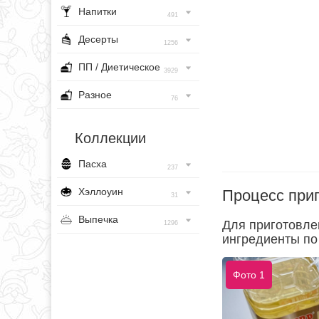
Напитки
491
Десерты
1256
ПП / Диетическое
3929
Разное
76
Коллекции
Пасха
237
Хэллоуин
Процесс при
31
Выпечка
Для приготовле
1296
ингредиенты по 
Фото 1