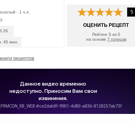
5
олотый - 1 ч.л.
су
ОЦЕНИТЬ РЕЦЕПТ
3.26
Рейтинг
5
из
5
на основе
7
голосов
ч. 45 мин.
книги рецептов