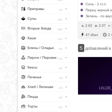
1456
Соль - 2 ст.л.
Приправы
Перец черный м
320
Зелень - по вку
Супы
1083
2.62
2.07
Б:
Ж:
У:
Вторые блюда
4682
47 кКал
2 
Каши
1543
5
Блины / Оладьи
добавлений в
965
Пироги / Пирожки
2134
Кексы
563
Печенье
728
Хлеб / Лепешки
433
Пицца
260
Торты
801