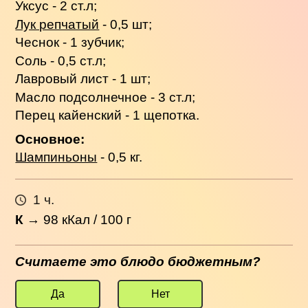
Уксус - 2 ст.л;
Лук репчатый
- 0,5 шт;
Чеснок - 1 зубчик;
Соль - 0,5 ст.л;
Лавровый лист - 1 шт;
Масло подсолнечное - 3 ст.л;
Перец кайенский - 1 щепотка.
Основное:
Шампиньоны
- 0,5 кг.
1 ч.
К
→
98
кКал / 100 г
Считаете это блюдо бюджетным?
Да
Нет