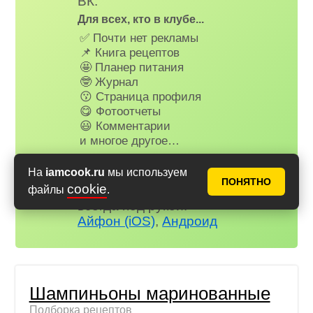
ВК.
Для всех, кто в клубе...
✅ Почти нет рекламы
📌 Книга рецептов
🤩 Планер питания
🤓 Журнал
😗 Страница профиля
😋 Фотоотчеты
😃 Комментарии
и многое другое…
Не забудьте установить наше
На
iamcook.ru
мы используем
веб-приложение на телефон,
ПОНЯТНО
cookie
рецепты и сервисы Аймкук будут
файлы
.
всегда под рукой!
Айфон (iOS)
,
Андроид
Шампиньоны маринованные
Подборка рецептов