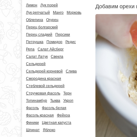
Лимон
Лук порей
Добавим орехи и
Лук репчатый
Манго
Морковь
Облепиха
Огурец
Перец болгарский
Перец сладкий
Персики
Петрушка
Помидор
Редис
Репа
Салат Айсберг
Салат Латук
Свекла
Сельдерей
Сельдерей корневой
Слива
Смородина красная
Стеблевой сельдерей
Стручковая фасоль
Терн
Топинамбур
Тыква
Укроп
Фасоль
Фасоль белая
Фасоль красная
Фейхоа
Финики
Цветная капуста
Шпинат
Яблоко