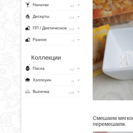
Напитки
491
Десерты
1256
ПП / Диетическое
3929
Разное
76
Коллекции
Пасха
237
Хэллоуин
31
Выпечка
1296
Смешаем мягкое 
перемешаем.