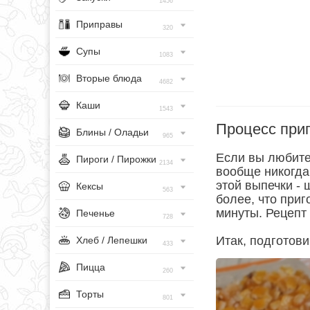
1456
Приправы
320
Супы
1083
Вторые блюда
4682
Каши
1543
Процесс при
Блины / Оладьи
965
Если вы любите
Пироги / Пирожки
2134
вообще никогда
этой выпечки - 
Кексы
563
более, что при
минуты. Рецепт
Печенье
728
Итак, подготови
Хлеб / Лепешки
433
Пицца
260
Торты
801