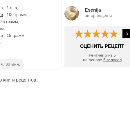
 - 1 ст.л;
Esenija
ое
- 100 грамм;
автор рецепта
125 грамм;
мм;
5
р - 15 грамм;
.
ОЦЕНИТЬ РЕЦЕПТ
Рейтинг
5
из
5
на основе
5
голосов
 ч. 30 мин.
 в
книги рецептов