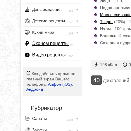
Яйцо - 1 шт;
Цедра апельсина
День рождения
385
Масло сливочн
Детские рецепты
Творог
(20%) - 
1548
Изюм - 100 гра
Кухни мира
1968
Ванильный саха
Сахарная пудра
Эконом рецепты
393
Видео рецепты
1396
198 кКал
0
Как добавить ярлык на
главный экран Вашего
40
добавлений
телефона:
Айфон (iOS)
,
Андроид
Рубрикатор
Салаты
2955
Закуски