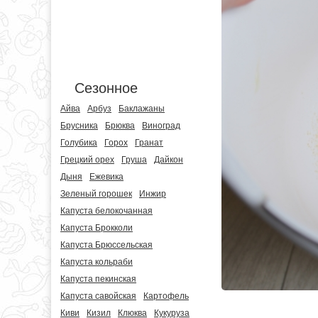
Сезонное
Айва
Арбуз
Баклажаны
Брусника
Брюква
Виноград
Голубика
Горох
Гранат
Грецкий орех
Груша
Дайкон
Дыня
Ежевика
Зеленый горошек
Инжир
Капуста белокочанная
Капуста Брокколи
Капуста Брюссельская
Капуста кольраби
Капуста пекинская
Капуста савойская
Картофель
Киви
Кизил
Клюква
Кукуруза