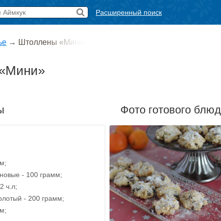
Расширенный поиск
ье
→
Штоллены «Мини»
 «Мини»
ы
Фото готового блю
м;
новые - 100 грамм;
2 ч.л;
олотый - 200 грамм;
м;