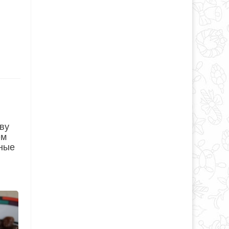
ву
ем
нные