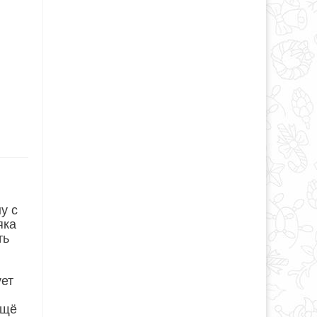
у с
яка
ть
ует
ещё