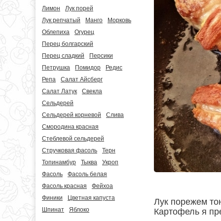
Лимон
Лук порей
Лук репчатый
Манго
Морковь
Облепиха
Огурец
Перец болгарский
Перец сладкий
Персики
Петрушка
Помидор
Редис
Репа
Салат Айсберг
Салат Латук
Свекла
Сельдерей
Сельдерей корневой
Слива
Смородина красная
Стеблевой сельдерей
Стручковая фасоль
Терн
Топинамбур
Тыква
Укроп
Фасоль
Фасоль белая
Фасоль красная
Фейхоа
Финики
Цветная капуста
Лук порежем то
Шпинат
Яблоко
Картофель я пр