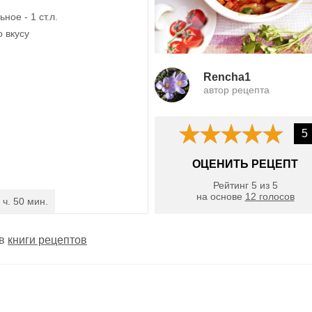
ное - 1 ст.л.
о вкусу
Rencha1
автор рецепта
5
ОЦЕНИТЬ РЕЦЕПТ
Рейтинг
5
из
5
на основе
12
голосов
 ч. 50 мин.
 в
книги рецептов