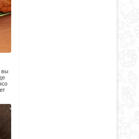
 вы
де
ясо
ет