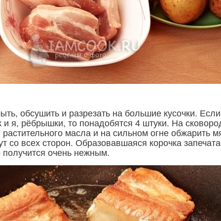
ыть, обсушить и разрезать на большие кусочки. Если
к и я, рёбрышки, то понадобятся 4 штуки. На сковоро
л. растительного масла и на сильном огне обжарить м
ут со всех сторон. Образовавшаяся корочка запечата
о получится очень нежным.