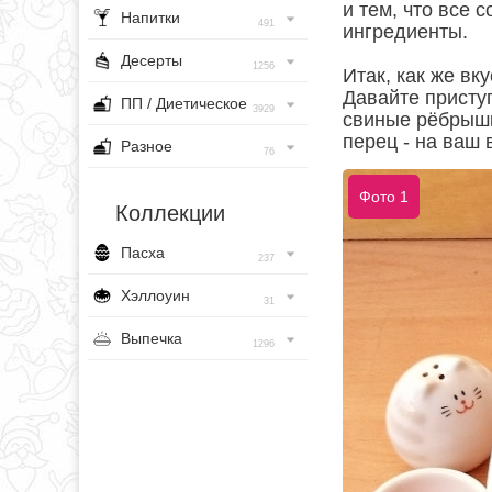
и тем, что все
Напитки
491
ингредиенты.
Десерты
1256
Итак, как же вк
Давайте присту
ПП / Диетическое
3929
свиные рёбрышки
перец - на ваш 
Разное
76
Фото 1
Коллекции
Пасха
237
Хэллоуин
31
Выпечка
1296