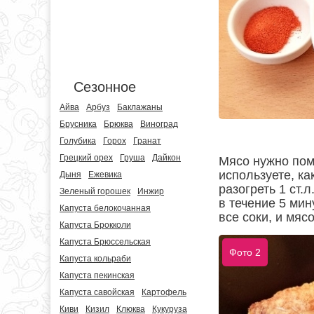
Сезонное
Айва
Арбуз
Баклажаны
Брусника
Брюква
Виноград
Голубика
Горох
Гранат
Грецкий орех
Груша
Дайкон
Мясо нужно пом
используете, ка
Дыня
Ежевика
разогреть 1 ст.
Зеленый горошек
Инжир
в течение 5 мин
Капуста белокочанная
все соки, и мяс
Капуста Брокколи
Капуста Брюссельская
Фото 2
Капуста кольраби
Капуста пекинская
Капуста савойская
Картофель
Киви
Кизил
Клюква
Кукуруза