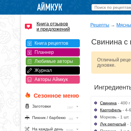
Книга отзывов
Рецепты
→
Мясны
и предложений
Свинина с 
Книга рецептов
Планнер
Отличный рецеп
Любимые авторы
духовке.
Журнал
Авторы Аймкук
Ингредиент
Сезонное меню
Свинина
- 400 г
Заготовки
1347
Картофель
- 4-6
Морковь - 1 шт.
Пикник / барбекю
293
Лук репчатый
- 
На каждый день
Паприка - 1 ч.л.
20160