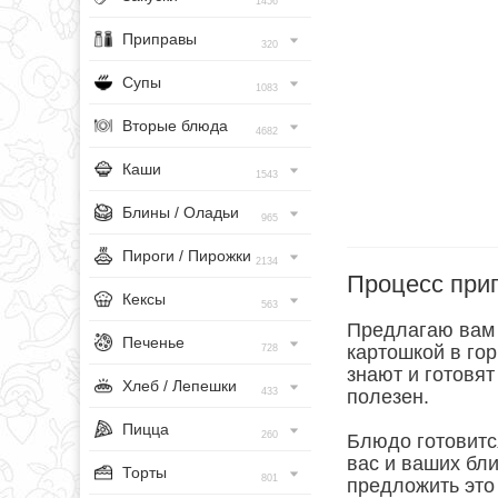
1456
Приправы
320
Супы
1083
Вторые блюда
4682
Каши
1543
Блины / Оладьи
965
Пироги / Пирожки
2134
Процесс при
Кексы
563
Предлагаю вам 
Печенье
картошкой в гор
728
знают и готовят
Хлеб / Лепешки
433
полезен.
Пицца
260
Блюдо готовитс
вас и ваших бл
Торты
801
предложить это