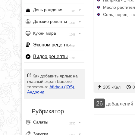
Масло раститель
День рождения
385
Соль, перец - п
Детские рецепты
1548
Кухни мира
1968
Эконом рецепты
393
Видео рецепты
1396
Как добавить ярлык на
главный экран Вашего
телефона:
Айфон (iOS)
,
205 кКал
0
Андроид
26
добавлений
Рубрикатор
Салаты
2955
Закуски