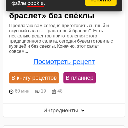
ПОНЯТНО
cookie
файлы
.
Салат «Гранатовый
браслет» без свёклы
Предлагаю вам сегодня приготовить сытный и
вкусный салат - "Гранатовый браслет". Есть
несколько рецептов приготовления этого
традиционного салата, сегодня будем готовить с
курицей и без свёклы. Конечно, этот салат
совсем...
Посмотреть рецепт
В книгу рецептов
В планнер
60 мин
19
48
Ингредиенты