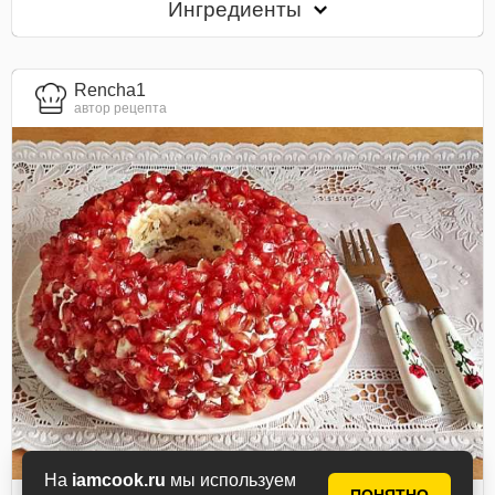
Ингредиенты
Rencha1
автор рецепта
На
iamcook.ru
мы используем