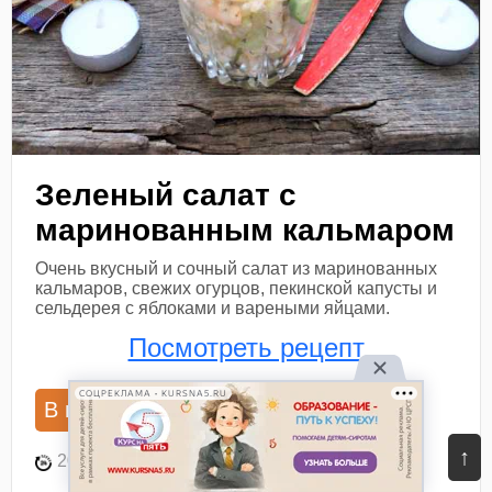
Зеленый салат с
маринованным кальмаром
Очень вкусный и сочный салат из маринованных
кальмаров, свежих огурцов, пекинской капусты и
сельдерея с яблоками и вареными яйцами.
Посмотреть рецепт
СОЦРЕКЛАМА • KURSNA5.RU
В книгу рецептов
В планнер
↑
20 мин
10
27