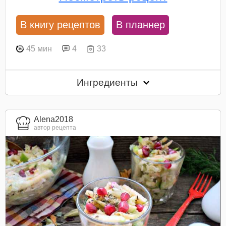
В книгу рецептов
В планнер
45 мин
4
33
Ингредиенты
Alena2018
автор рецепта