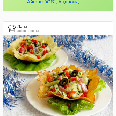
Айфон (iOS)
,
Андроид
Лана
автор рецепта