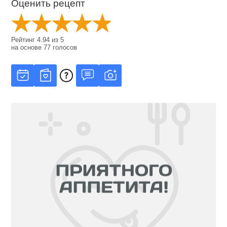
Оценить рецепт
Рейтинг
4.94
из
5
на основе
77
голосов