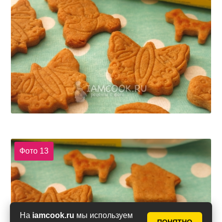
Фото 13
На
iamcook.ru
мы используем