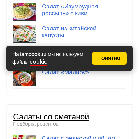
Салат «Изумрудная
россыпь» с киви
Салат из китайской
капусты
Салат с копченым языком
На
iamcook.ru
мы используем
и овощами
ПОНЯТНО
cookie
файлы
.
Салат «Малибу»
Салаты со сметаной
Подборка рецептов
Салат с редиской и яйцом