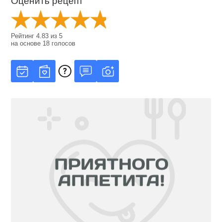
Оценить рецепт
Рейтинг
4.83
из
5
на основе
18
голосов