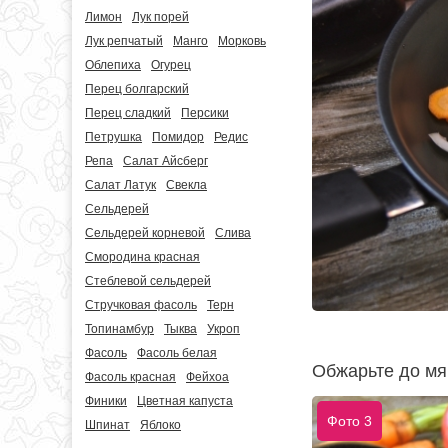
Лимон
Лук порей
Лук репчатый
Манго
Морковь
Облепиха
Огурец
Перец болгарский
Перец сладкий
Персики
Петрушка
Помидор
Редис
Репа
Салат Айсберг
Салат Латук
Свекла
Сельдерей
Сельдерей корневой
Слива
Смородина красная
Стеблевой сельдерей
Стручковая фасоль
Терн
Топинамбур
Тыква
Укроп
Фасоль
Фасоль белая
Обжарьте до мя
Фасоль красная
Фейхоа
Финики
Цветная капуста
Фото 3
Шпинат
Яблоко