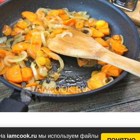
жьте на небольшие кусочки.
На
iamcook.ru
мы используем файлы
ПОНЯТНО