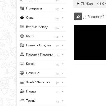
1456
78 кКал
0 
Приправы
320
52
добавлений
Супы
1083
Вторые блюда
4682
Каши
1543
Блины / Оладьи
965
Пироги / Пирожки
2134
Кексы
563
Печенье
728
Хлеб / Лепешки
433
Пицца
260
Торты
801