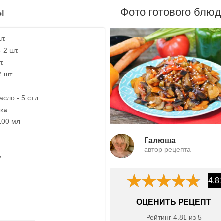
ы
Фото готового блю
т.
 2 шт.
т.
2 шт.
сло - 5 ст.л.
ика
100 мл
Галюша
автор рецепта
у
4.8
ОЦЕНИТЬ РЕЦЕПТ
Рейтинг
4.81
из
5