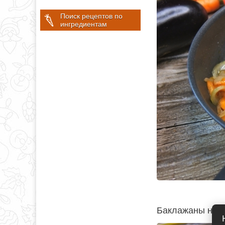
Поиск рецептов по
ингредиентам
Баклажаны наре