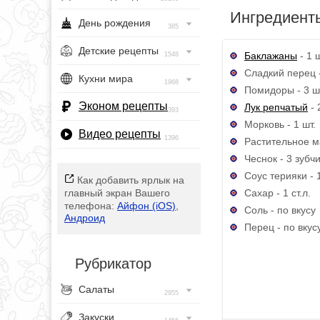
Ингредиент
День рождения
385
Детские рецепты
Баклажаны
- 1 ш
1548
Сладкий перец -
Кухни мира
1968
Помидоры - 3 ш
Эконом рецепты
Лук репчатый
- 
393
Морковь - 1 шт.
Видео рецепты
1396
Растительное ма
Чеснок - 3 зубч
Соус терияки - 
Как добавить ярлык на
Сахар - 1 ст.л.
главный экран Вашего
телефона:
Айфон (iOS)
,
Соль - по вкусу
Андроид
Перец - по вкус
Рубрикатор
Салаты
2955
Закуски