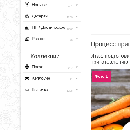
Напитки
491
Десерты
1256
ПП / Диетическое
3929
Разное
76
Процесс при
Коллекции
Итак, подготов
приготовлению 
Пасха
237
Фото 1
Хэллоуин
31
Выпечка
1296