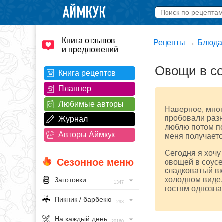
Книга отзывов
Рецепты
→
Блюда
и предложений
Овощи в со
Книга рецептов
Планнер
Любимые авторы
Наверное, мног
пробовали разн
Журнал
люблю потом по
Авторы Аймкук
меня получается
Сегодня я хочу
Сезонное меню
овощей в соусе
сладковатый вку
холодном виде,
Заготовки
1347
гостям однозна
Пикник / барбекю
293
На каждый день
20160