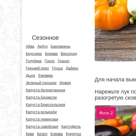
Сезонное
Айва
Арбуз
Баклажаны
Брусника
Брюква
Виноград
Голубика
Горох
Гранат
Грецкий орех
Груша
Дайкон
Дыня
Ежевика
Для начала вым
Зеленый горошек
Инжир
Капуста белокочанная
Нарежьте лук п
разогретую ско
Капуста Брокколи
Капуста Брюссельская
Капуста кольраби
Фото 2
Капуста пекинская
Капуста савойская
Картофель
Киви
Кизил
Клюква
Кукуруза