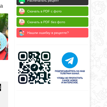
Распечатать рецепт
да
Скачать в PDF с фото
Скачать в PDF без фото
Нашли ошибку в рецепте?
1