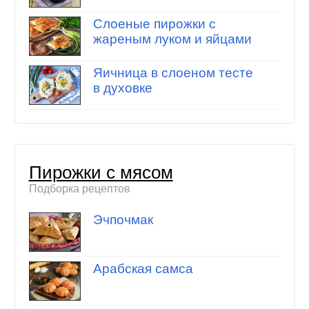
Слоеные пирожки с
жареным луком и яйцами
Яичница в слоеном тесте
в духовке
Пирожки с мясом
Подборка рецептов
Эчпочмак
Арабская самса