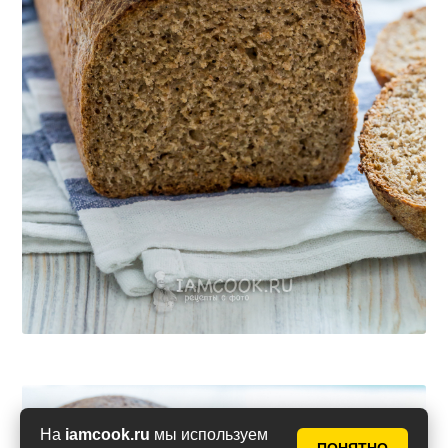
На
iamcook.ru
мы используем