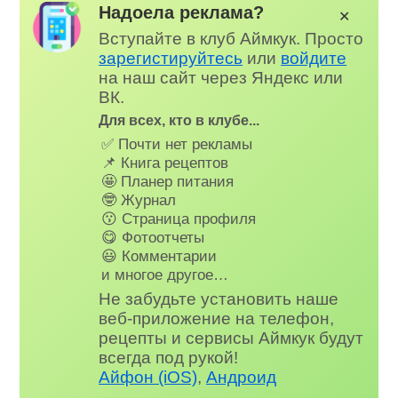
Надоела реклама?
✕
Вступайте в клуб Аймкук. Просто
зарегистируйтесь
или
войдите
на наш сайт через Яндекс или
ВК.
Для всех, кто в клубе...
✅ Почти нет рекламы
📌 Книга рецептов
🤩 Планер питания
🤓 Журнал
😗 Страница профиля
😋 Фотоотчеты
😃 Комментарии
и многое другое…
Не забудьте установить наше
веб-приложение на телефон,
рецепты и сервисы Аймкук будут
всегда под рукой!
Айфон (iOS)
,
Андроид