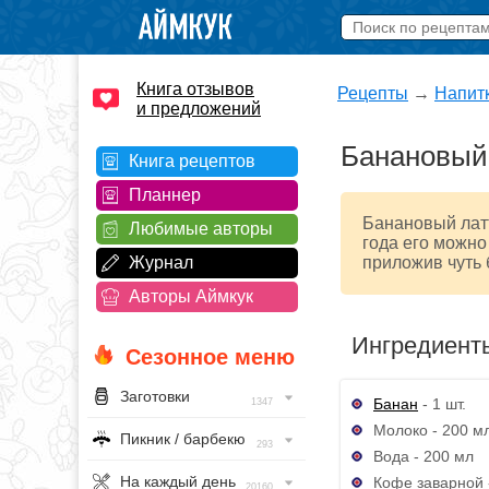
Книга отзывов
Рецепты
→
Напит
и предложений
Банановый
Книга рецептов
Планнер
Банановый латт
Любимые авторы
года его можно
Журнал
приложив чуть 
Авторы Аймкук
Ингредиент
Сезонное меню
Заготовки
Банан
- 1 шт.
1347
Молоко - 200 м
Пикник / барбекю
293
Вода - 200 мл
На каждый день
Кофе заварной - 
20160