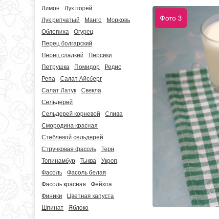
Лимон
Лук порей
Фото 3
Лук репчатый
Манго
Морковь
Облепиха
Огурец
Перец болгарский
Перец сладкий
Персики
Петрушка
Помидор
Редис
Репа
Салат Айсберг
Салат Латук
Свекла
Сельдерей
Сельдерей корневой
Слива
Смородина красная
Стеблевой сельдерей
Стручковая фасоль
Терн
Топинамбур
Тыква
Укроп
Фасоль
Фасоль белая
Фасоль красная
Фейхоа
Финики
Цветная капуста
Шпинат
Яблоко