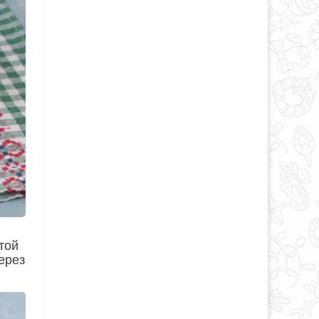
той
через