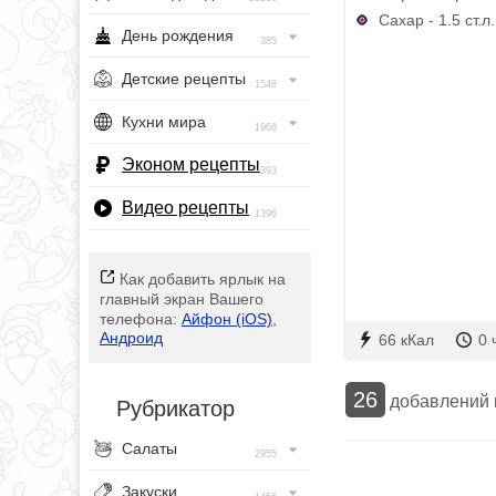
Сахар - 1.5 ст.л.
День рождения
385
Детские рецепты
1548
Кухни мира
1968
Эконом рецепты
393
Видео рецепты
1396
Как добавить ярлык на
главный экран Вашего
телефона:
Айфон (iOS)
,
Андроид
66 кКал
0 
26
добавлений
Рубрикатор
Салаты
2955
Закуски