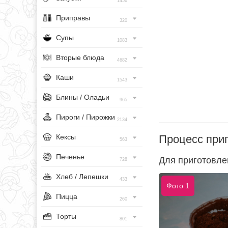
1456
Приправы
320
Супы
1083
Вторые блюда
4682
Каши
1543
Блины / Оладьи
965
Пироги / Пирожки
2134
Процесс при
Кексы
563
Печенье
Для приготовле
728
Хлеб / Лепешки
433
Фото 1
Пицца
260
Торты
801