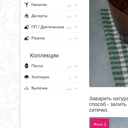
Напитки
491
Десерты
1256
ПП / Диетическое
3929
Разное
76
Коллекции
Пасха
237
Хэллоуин
31
Выпечка
1296
Заварить натур
способ - залить
ситечко.
Фото 2