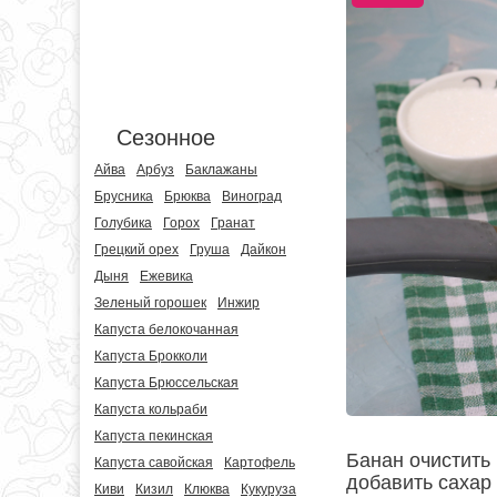
Сезонное
Айва
Арбуз
Баклажаны
Брусника
Брюква
Виноград
Голубика
Горох
Гранат
Грецкий орех
Груша
Дайкон
Дыня
Ежевика
Зеленый горошек
Инжир
Капуста белокочанная
Капуста Брокколи
Капуста Брюссельская
Капуста кольраби
Капуста пекинская
Банан очистить 
Капуста савойская
Картофель
добавить сахар
Киви
Кизил
Клюква
Кукуруза