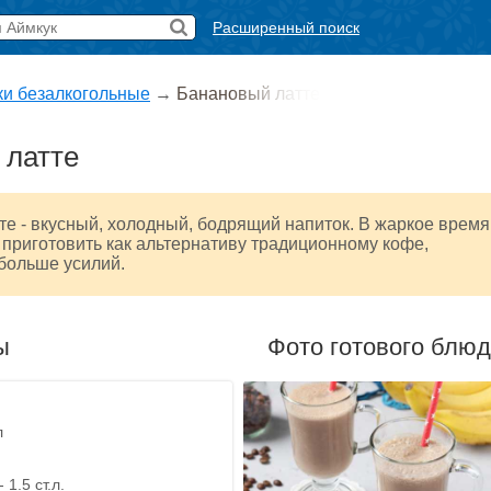
Расширенный поиск
ки безалкогольные
→
Банановый латте
 латте
е - вкусный, холодный, бодрящий напиток. В жаркое время
 приготовить как альтернативу традиционному кофе,
больше усилий.
ы
Фото готового блю
л
1.5 ст.л.