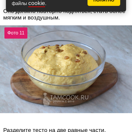
ПОНЯТНО
cookie
файлы
.
Оно должно повторно подняться, стать более
мягким и воздушным.
Фото 11
Разделите тесто на две равные части,