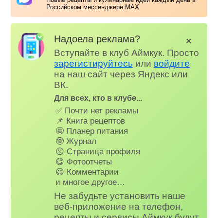
Российском мессенджере MAX
Надоела реклама?
✕
Вступайте в клуб Аймкук. Просто
зарегистируйтесь
или
войдите
на наш сайт через Яндекс или
ВК.
Для всех, кто в клубе...
✅ Почти нет рекламы
📌 Книга рецептов
🤩 Планер питания
🤓 Журнал
😗 Страница профиля
😋 Фотоотчеты
😃 Комментарии
и многое другое…
Не забудьте установить наше
веб-приложение на телефон,
рецепты и сервисы Аймкук будут