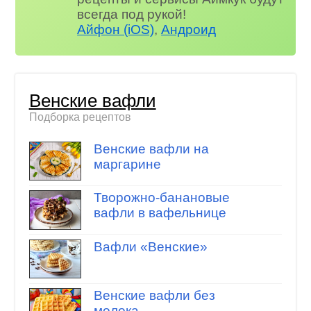
всегда под рукой!
Айфон (iOS)
,
Андроид
Венские вафли
Подборка рецептов
Венские вафли на
маргарине
Творожно-банановые
вафли в вафельнице
Вафли «Венские»
Венские вафли без
молока