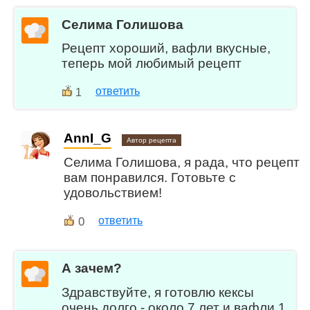
Селима Голишова
Рецепт хороший, вафли вкусные,
теперь мой любимый рецепт
ответить
1
AnnI_G
Автор рецепта
Селима Голишова, я рада, что рецепт
вам понравился. Готовьте с
удовольствием!
0
ответить
А зачем?
Здравствуйте, я готовлю кексы
очень долго - около 7 лет и вафли 1