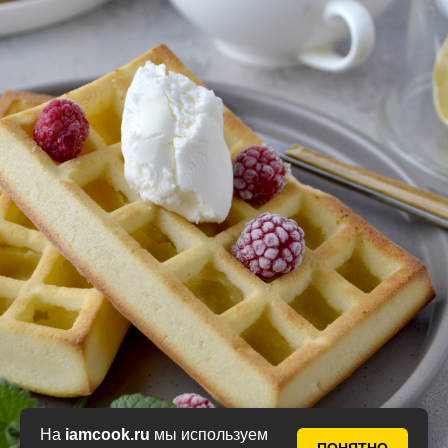
На
iamcook.ru
мы используем