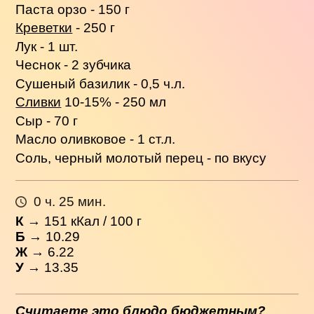
Паста орзо - 150 г
Креветки
- 250 г
Лук - 1 шт.
Чеснок - 2 зубчика
Сушеный базилик - 0,5 ч.л.
Сливки
10-15% - 250 мл
Сыр - 70 г
Масло оливковое - 1 ст.л.
Соль, черный молотый перец - по вкусу
0 ч. 25 мин.
К
→
151
кКал / 100 г
Б
→ 10.29
Ж
→ 6.22
У
→ 13.35
Считаете это блюдо бюджетным?