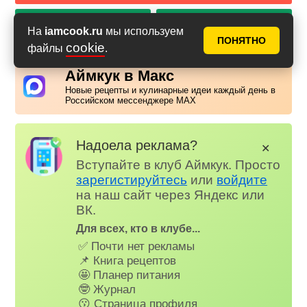
PDF с фото
PDF без фото
На
iamcook.ru
мы используем
ПОНЯТНО
cookie
файлы
.
Аймкук в Макс
Новые рецепты и кулинарные идеи каждый день в
Российском мессенджере MAX
Надоела реклама?
✕
Вступайте в клуб Аймкук. Просто
зарегистируйтесь
или
войдите
на наш сайт через Яндекс или
ВК.
Для всех, кто в клубе...
✅ Почти нет рекламы
📌 Книга рецептов
🤩 Планер питания
🤓 Журнал
😗 Страница профиля