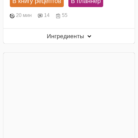
В книгу рецептов
В планнер
20 мин
14
55
Ингредиенты