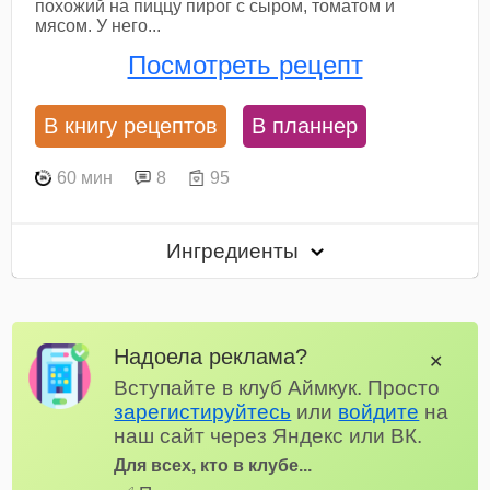
похожий на пиццу пирог с сыром, томатом и
мясом. У него...
Посмотреть рецепт
В книгу рецептов
В планнер
60 мин
8
95
Ингредиенты
Надоела реклама?
✕
Вступайте в клуб Аймкук. Просто
зарегистируйтесь
или
войдите
на
наш сайт через Яндекс или ВК.
Для всех, кто в клубе...