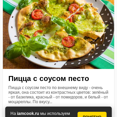
Пицца с соусом песто
Пицца с соусом песто по внешнему виду - очень
яркая, она состоит из контрастных цветов: зелёный
- от базилика, красный - от помидоров, и белый - от
моцареллы. По вкусу...
Посмотреть рецепт
На
iamcook.ru
мы используем