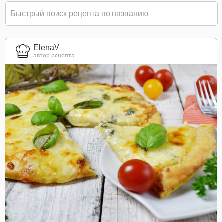
ElenaV
автор рецепта