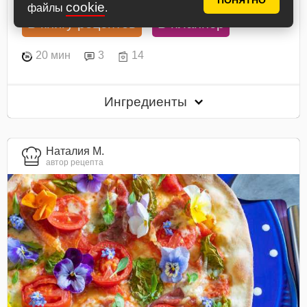
ПОНЯТНО
cookie
файлы
.
В книгу рецептов
В планнер
20 мин
3
14
Ингредиенты
Наталия М.
автор рецепта