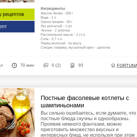
Ингредиенты
Фасоль белая - 200 г
у рецептов
Вода - 1 л
Орехи грецкие - 50 г
епт
Лук репчатый - 1 шт.
Чеснок - 2 зубочка
Растительное масло - 2 ст.л.
Соль - 0,7 ч.л.
Перец молотый - по вкусу
Специи: паприка, мускатный орех - щепотка
ал
70 мин
0 (2)
93
FORTUNA
Постные фасолевые котлеты с
шампиньонами
Вы сильно ошибаетесь, если думаете, что
постные блюда скучны и однообразны.
Проявив немного фантазии, можно
приготовить множество вкусных и
интересных блюд, не используя при этом