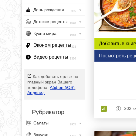
День рождения
385
Детские рецепты
1548
Кухни мира
1968
Добавить в книг
Эконом рецепты
393
Посмотреть рец
Видео рецепты
1396
Как добавить ярлык на
главный экран Вашего
телефона:
Айфон (iOS)
,
Андроид
202 к
Рубрикатор
Салаты
2955
Закуски