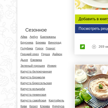
Добавить в книг
Посмотреть рец
Сезонное
Айва
Арбуз
Баклажаны
Брусника
Брюква
Виноград
269 к
Голубика
Горох
Гранат
Грецкий орех
Груша
Дайкон
Дыня
Ежевика
Зеленый горошек
Инжир
Капуста белокочанная
Капуста Брокколи
Капуста Брюссельская
Капуста кольраби
Капуста пекинская
Капуста савойская
Картофель
Киви
Кизил
Клюква
Кукуруза