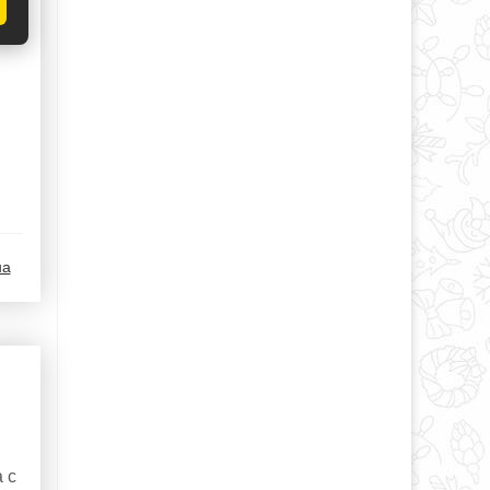
на
 с