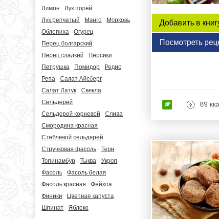
Лимон
Лук порей
Лук репчатый
Манго
Морковь
Добавить в книг
Облепиха
Огурец
Посмотреть рец
Перец болгарский
Перец сладкий
Персики
Петрушка
Помидор
Редис
Репа
Салат Айсберг
Салат Латук
Свекла
Сельдерей
89 кк
Сельдерей корневой
Слива
Смородина красная
Стеблевой сельдерей
Стручковая фасоль
Терн
Топинамбур
Тыква
Укроп
Фасоль
Фасоль белая
Фасоль красная
Фейхоа
Финики
Цветная капуста
Шпинат
Яблоко