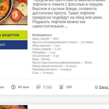
тефтели в томате с фасолью и перцем.
Вкусное и сытное блюдо, готовится
достаточно просто. Такие тефтели
прекрасно подойдут на обед или ужин.
Подавать тефтели можно как
самостоятельное ...
у рецептов
Ингредиенты
Фарш свиной — 450 г
Фасоль консервированная в томате — 0.5 банки.
епт
Яйца куриные — 1 шт;
Перец сладкий — 1 шт;
Помидоры — 1 шт;
Лук репчатый — 2 шт.
Вода - 100 мл;
Масло подсолнечное рафинированное — 30 мл.
Перец чёрный молотый — по вкусу
Приправа для мяса — по вкусу
Соль — по вкусу
кал
40 мин
2 (11)
168
Elena