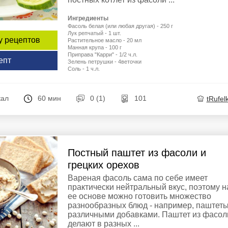
Ингредиенты
Фасоль белая (или любая другая) - 250 г
Лук репчатый - 1 шт.
у рецептов
Растительное масло - 20 мл
Манная крупа - 100 г
Приправа "Карри" - 1/2 ч.л.
епт
Зелень петрушки - 4веточки
Соль - 1 ч.л.
кал
60 мин
0 (1)
101
tRufel
Постный паштет из фасоли и
грецких орехов
Вареная фасоль сама по себе имеет
практически нейтральный вкус, поэтому н
ее основе можно готовить множество
разнообразных блюд - например, паштеты
различными добавками. Паштет из фасол
делают в разных ...