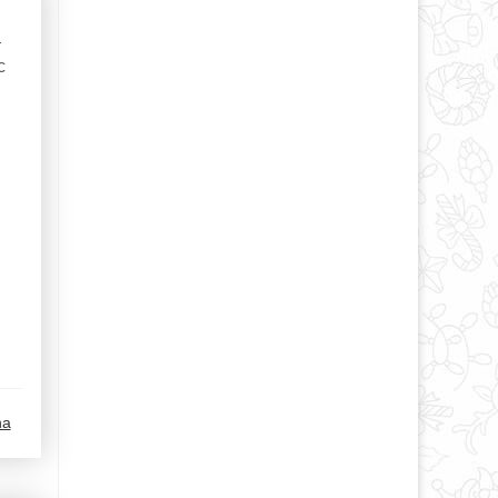
т
с
na