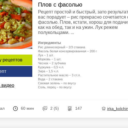
Плов с фасолью
Рецепт простой и быстрый, зато результа
вас порадует – рис прекрасно сочетается 
фасолью. Плов, кстати, хорош для подачи
как на обед, так и на ужин. Лук режем
полукольцами. ...
Ингредиенты
Рис длиннозерный – 2/3 стакана
Фасоль белая консервированная – 200 г
Лук – 1 шт.
Морковь – 1 шт.
у рецептов
Чеснок – 2 зубчика
Куркума – 0,5 ч.л.
епт
Зира – 1,5 ч.л.
Растительное масло – 3 ст.л.
Вода – 2 стакана
Свежая зелень – по вкусу
 видео
Соль, перец – по вкусу
кал
60 мин
2 (5)
147
irka_kolchi