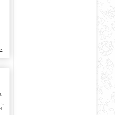
ka
а
 с
и