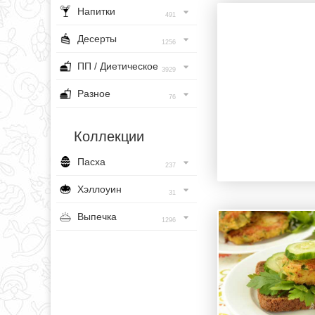
Напитки
491
Десерты
1256
ПП / Диетическое
3929
Разное
76
Коллекции
Пасха
237
Хэллоуин
31
Выпечка
1296