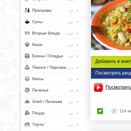
1456
Приправы
320
Супы
1083
Вторые блюда
4682
Каши
1543
Блины / Оладьи
965
Добавить в книг
Пироги / Пирожки
2134
Посмотреть рец
Кексы
563
Посмотреть
Печенье
728
Хлеб / Лепешки
433
114 к
Пицца
260
Торты
801