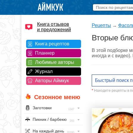
Книга отзывов
Рецепты
→
Фасол
и предложений
Вторые блю
Книга рецептов
В этой подборке м
Планнер
иногда и с видео)
Любимые авторы
Журнал
Авторы Аймкук
*
Находите рецепты в по
Сезонное меню
Заготовки
1347
Пикник / барбекю
293
На каждый день
20160