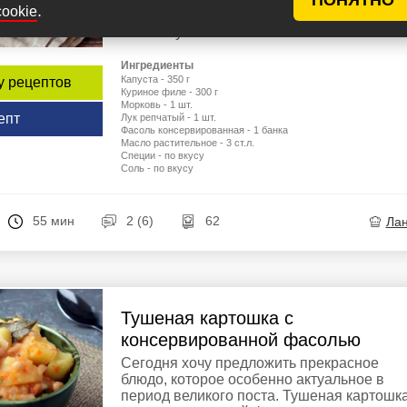
.
cookie
соусе, это вкусно. Конечно же, капусту
можно тушить как с ...
Ингредиенты
Капуста - 350 г
у рецептов
Куриное филе - 300 г
Морковь - 1 шт.
епт
Лук репчатый - 1 шт.
Фасоль консервированная - 1 банка
Масло растительное - 3 ст.л.
Специи - по вкусу
Соль - по вкусу
55 мин
2 (6)
62
Ла
Тушеная картошка с
консервированной фасолью
Сегодня хочу предложить прекрасное
блюдо, которое особенно актуальное в
период великого поста. Тушеная картошка