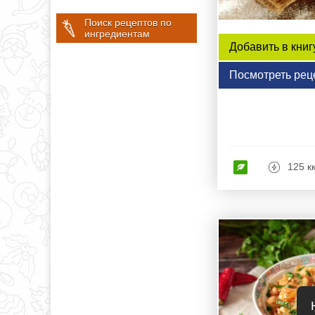
Поиск рецептов по
ингредиентам
Добавить в книг
Посмотреть рец
125 к