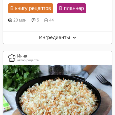
В книгу рецептов
В планнер
20 мин
5
44
Ингредиенты
Инна
автор рецепта