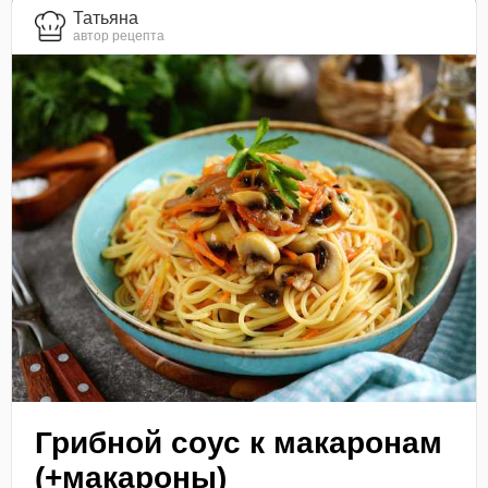
Татьяна
автор рецепта
Грибной соус к макаронам
(+макароны)