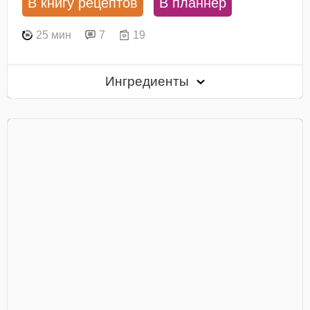
В книгу рецептов
В планнер
25 мин
7
19
Ингредиенты