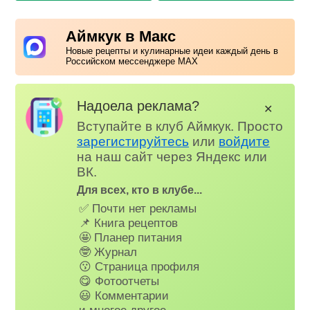
Аймкук в Макс
Новые рецепты и кулинарные идеи каждый день в
Российском мессенджере MAX
Надоела реклама?
✕
Вступайте в клуб Аймкук. Просто
зарегистируйтесь
или
войдите
на наш сайт через Яндекс или
ВК.
Для всех, кто в клубе...
✅ Почти нет рекламы
📌 Книга рецептов
🤩 Планер питания
🤓 Журнал
😗 Страница профиля
😋 Фотоотчеты
😃 Комментарии
и многое другое…