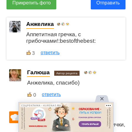
Прикрепить фото
Отправить
Анжелика
Аппетитная гречка, с
грибочками!:bestofthebest:
ответить
3
Галюша
Автор рецепта
Анжелика, спасибо)
0
ответить
СОЦРЕКЛАМА • KURSNA5.RU
Марина
Анжелика, так долго тушить лисички,
от них запах весь выварится.