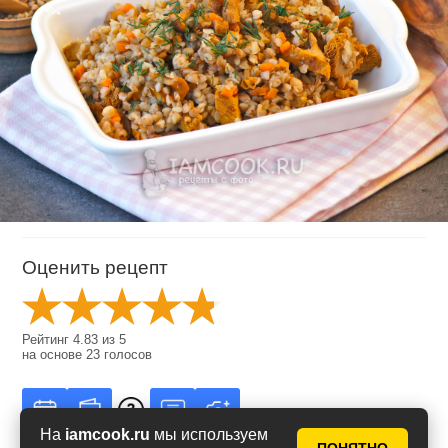
Оценить рецепт
Рейтинг
4.83
из
5
на основе
23
голосов
На
iamcook.ru
мы используем