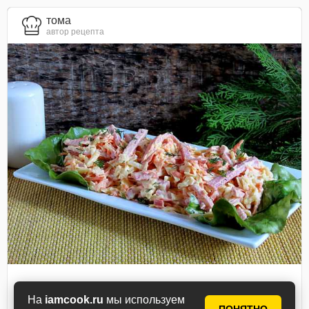
тома
автор рецепта
Салат с сыром, морковью
На
iamcook.ru
мы используем