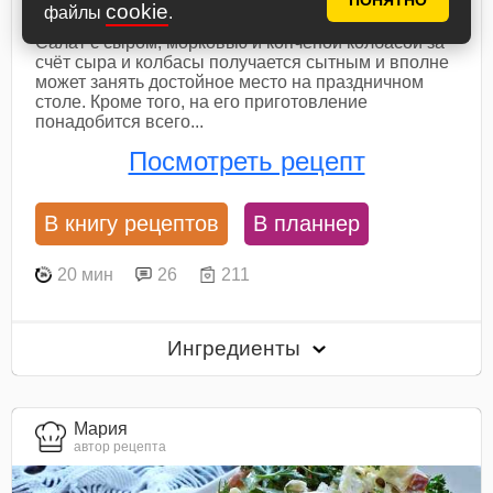
и копченой колбасой
ПОНЯТНО
cookie
файлы
.
Салат с сыром, морковью и копченой колбасой за
счёт сыра и колбасы получается сытным и вполне
может занять достойное место на праздничном
столе. Кроме того, на его приготовление
понадобится всего...
Посмотреть рецепт
В книгу рецептов
В планнер
20 мин
26
211
Ингредиенты
Мария
автор рецепта