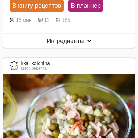
В книгу рецептов
В планнер
15 мин
12
155
Ингредиенты
irka_kolchina
автор рецепта