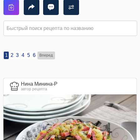
1
2
3
4
5
6
Вперед
Нина Минина-Р
автор рецепта