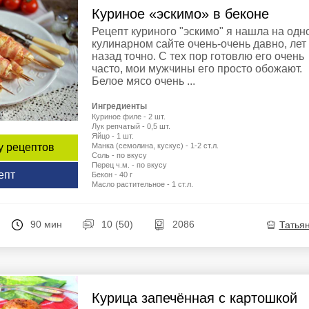
Куриное «эскимо» в беконе
Рецепт куриного "эскимо" я нашла на одн
кулинарном сайте очень-очень давно, лет
назад точно. С тех пор готовлю его очень
часто, мои мужчины его просто обожают.
Белое мясо очень ...
Ингредиенты
Куриное филе - 2 шт.
Лук репчатый - 0,5 шт.
Яйцо - 1 шт.
Манка (семолина, кускус) - 1-2 ст.л.
у рецептов
Соль - по вкусу
Перец ч.м. - по вкусу
епт
Бекон - 40 г
Масло растительное - 1 ст.л.
90 мин
10 (50)
2086
Татья
Курица запечённая с картошкой