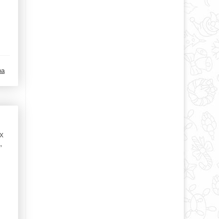
ва
х
,