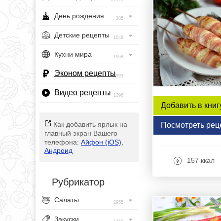
День рождения
385
Детские рецепты
1548
Кухни мира
1968
Эконом рецепты
393
Видео рецепты
1396
Добавить в книг
Как добавить ярлык на
Посмотреть рец
главный экран Вашего
телефона:
Айфон (iOS)
,
Андроид
157 ккал
Рубрикатор
Салаты
2955
Закуски