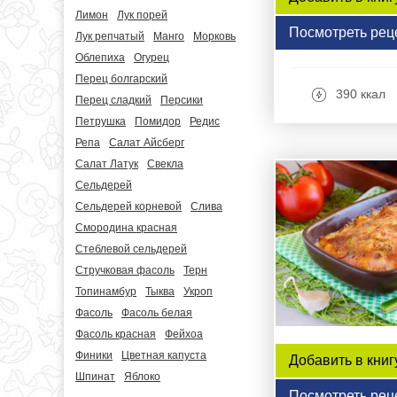
Лимон
Лук порей
Посмотреть рец
Лук репчатый
Манго
Морковь
Облепиха
Огурец
Перец болгарский
390 ккал
Перец сладкий
Персики
Петрушка
Помидор
Редис
Репа
Салат Айсберг
Салат Латук
Свекла
Сельдерей
Сельдерей корневой
Слива
Смородина красная
Стеблевой сельдерей
Стручковая фасоль
Терн
Топинамбур
Тыква
Укроп
Фасоль
Фасоль белая
Фасоль красная
Фейхоа
Финики
Цветная капуста
Добавить в книг
Шпинат
Яблоко
Посмотреть рец