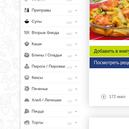
1456
Приправы
320
Супы
1083
Вторые блюда
4682
Каши
1543
Добавить в книг
Блины / Оладьи
965
Посмотреть рец
Пироги / Пирожки
2134
Кексы
563
Печенье
728
172 ккал
Хлеб / Лепешки
433
Пицца
260
Торты
801