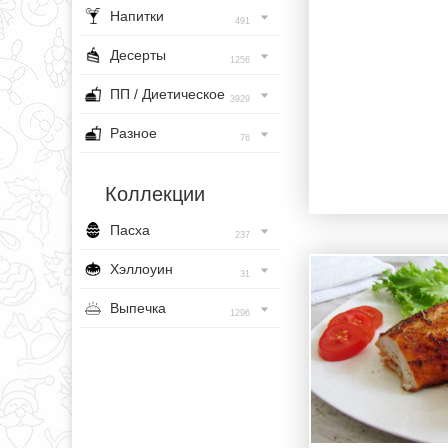
Напитки
491
Десерты
1256
ПП / Диетическое
3929
Разное
76
Коллекции
Пасха
237
Хэллоуин
31
Выпечка
1296