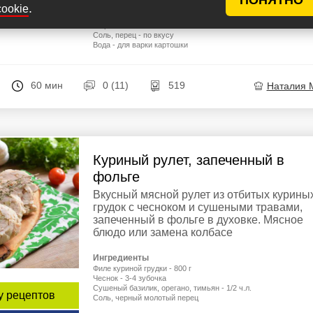
Сметана - 100 мл
.
cookie
епт
Масло растительное - 1 ст.л.
Сыр - 30 г
Соль, перец - по вкусу
Вода - для варки картошки
60 мин
0 (11)
519
Наталия 
Куриный рулет, запеченный в
фольге
Вкусный мясной рулет из отбитых курины
грудок с чесноком и сушеными травами,
запеченный в фольге в духовке. Мясное
блюдо или замена колбасе
Ингредиенты
Филе куриной грудки - 800 г
Чеснок - 3-4 зубочка
Сушеный базилик, орегано, тимьян - 1/2 ч.л.
у рецептов
Соль, черный молотый перец