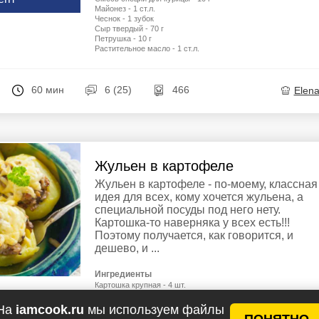
Майонез - 1 ст.л.
Чеснок - 1 зубок
Сыр твердый - 70 г
Петрушка - 10 г
Растительное масло - 1 ст.л.
60 мин
6 (25)
466
Elen
Жульен в картофеле
Жульен в картофеле - по-моему, классная
идея для всех, кому хочется жульена, а
специальной посуды под него нету.
Картошка-то наверняка у всех есть!!!
Поэтому получается, как говорится, и
дешево, и ...
Ингредиенты
Картошка крупная - 4 шт.
Курятина - 100 г
у рецептов
Ветчина - 25 г
На
iamcook.ru
мы используем файлы
Шампиньоны - 3 шт.
ПОНЯТНО