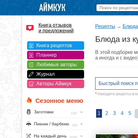
Книга отзывов
Рецепты
→
Блюда
и предложений
Блюда из к
Книга рецептов
В этой подборке м
Планнер
а иногда и с виде
Любимые авторы
Журнал
Авторы Аймкук
*
Находите рецепты в по
Сезонное меню
Заготовки
1
2
3
4
5
1347
Пикник / барбекю
293
На каждый день
20160