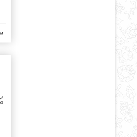
ви
а,
ез