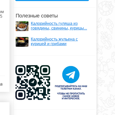
ом
Полезные советы
 5
Калорийность гуляша из
говядины, свинины, курицы...
Калорийность жульена с
курицей и грибами
на