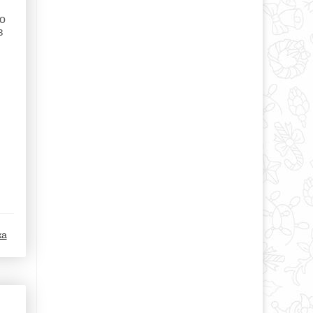
но
в
ка