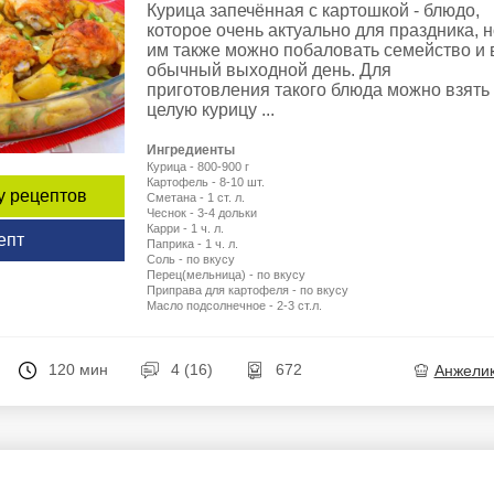
Курица запечённая с картошкой - блюдо,
которое очень актуально для праздника, 
им также можно побаловать семейство и 
обычный выходной день. Для
приготовления такого блюда можно взять
целую курицу ...
Ингредиенты
Курица - 800-900 г
Картофель - 8-10 шт.
у рецептов
Сметана - 1 ст. л.
Чеснок - 3-4 дольки
Карри - 1 ч. л.
епт
Паприка - 1 ч. л.
Соль - по вкусу
Перец(мельница) - по вкусу
Приправа для картофеля - по вкусу
Масло подсолнечное - 2-3 ст.л.
120 мин
4 (16)
672
Анжели