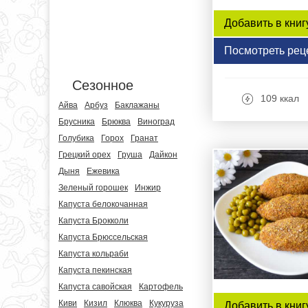
Добавить в книг
Посмотреть рец
Сезонное
109 ккал
Айва
Арбуз
Баклажаны
Брусника
Брюква
Виноград
Голубика
Горох
Гранат
Грецкий орех
Груша
Дайкон
Дыня
Ежевика
Зеленый горошек
Инжир
Капуста белокочанная
Капуста Брокколи
Капуста Брюссельская
Капуста кольраби
Капуста пекинская
Капуста савойская
Картофель
Киви
Кизил
Клюква
Кукуруза
Добавить в книг