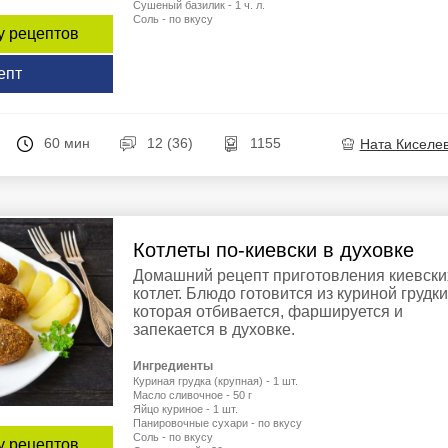
Сушеный базилик - 1 ч. л.
Соль - по вкусу
у рецептов
епт
60 мин
12 (36)
1155
Ната Киселе
Котлеты по-киевски в духовке
Домашний рецепт приготовления киевски
котлет. Блюдо готовится из куриной грудки
которая отбивается, фаршируется и
запекается в духовке.
Ингредиенты
Куриная грудка (крупная) - 1 шт.
Масло сливочное - 50 г
Яйцо куриное - 1 шт.
Панировочные сухари - по вкусу
Соль - по вкусу
у рецептов