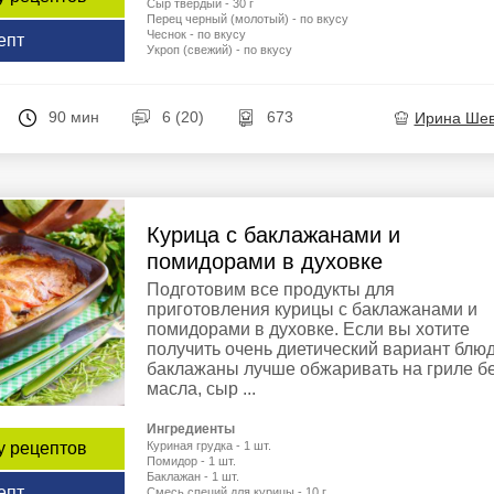
Сыр твердый - 30 г
Перец черный (молотый) - по вкусу
Чеснок - по вкусу
епт
Укроп (свежий) - по вкусу
90 мин
6 (20)
673
Ирина Ше
Курица с баклажанами и
помидорами в духовке
Подготовим все продукты для
приготовления курицы с баклажанами и
помидорами в духовке. Если вы хотите
получить очень диетический вариант блюд
баклажаны лучше обжаривать на гриле б
масла, сыр ...
Ингредиенты
Куриная грудка - 1 шт.
у рецептов
Помидор - 1 шт.
Баклажан - 1 шт.
епт
Смесь специй для курицы - 10 г