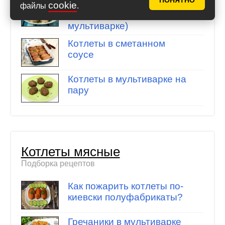
ПОНЯТНО
Куриные котлеты в
cookie
файлы
.
пароварке (в
мультиварке)
Котлеты в сметанном
соусе
Котлеты в мультиварке на
пару
Котлеты мясные
Подборка рецептов
Как пожарить котлеты по-
киевски полуфабрикаты?
Гречаники в мультиварке