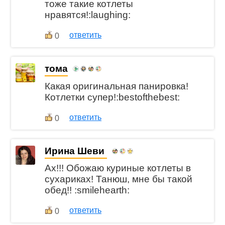
тоже такие котлеты
нравятся!:laughing:
ответить
0
тома
Какая оригинальная панировка!
Котлетки супер!:bestofthebest:
ответить
0
Ирина Шеви
Ах!!! Обожаю куриные котлеты в
сухариках! Танюш, мне бы такой
обед!! :smilehearth:
ответить
0