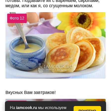
готовы. Подавайте их с вареньем, сиропами,
медом, или как я, со сгущенным молоком.
Фото 12
Вкусных Вам завтраков!
Фото 13
На
iamcook.ru
мы используем