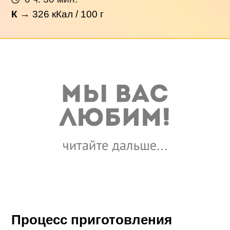
К
→
326
кКал / 100 г
Процесс приготовления