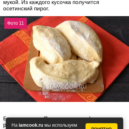
мукой. Из каждого кусочка получится
осетинский пирог.
Фото 11
Берем кусочек. Прижимаем его, формируем и
растягиваем в круг.
На
iamcook.ru
мы используем