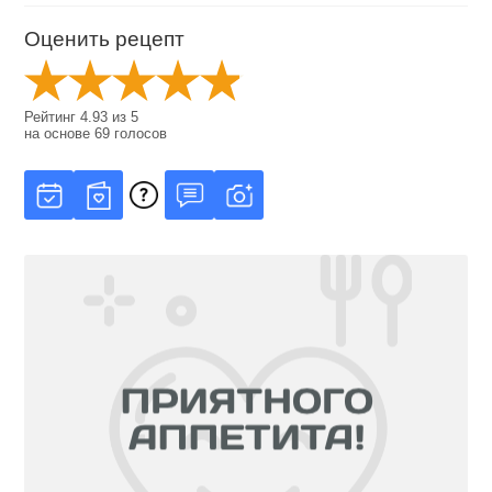
Оценить рецепт
Рейтинг
4.93
из
5
на основе
69
голосов