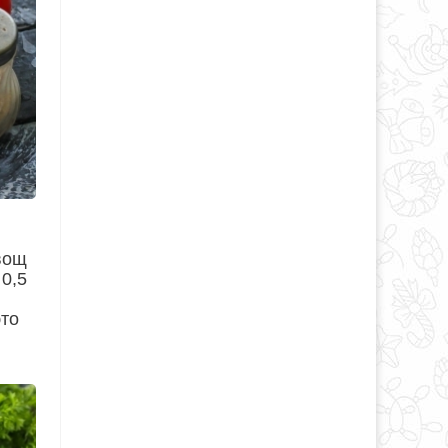
овощ
 0,5
это