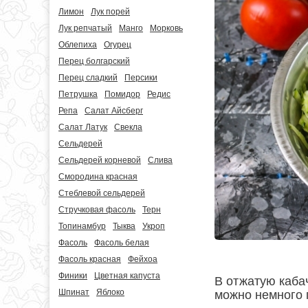
Лимон
Лук порей
Лук репчатый
Манго
Морковь
Облепиха
Огурец
Перец болгарский
Перец сладкий
Персики
Петрушка
Помидор
Редис
Репа
Салат Айсберг
Салат Латук
Свекла
Сельдерей
Сельдерей корневой
Слива
Смородина красная
Стеблевой сельдерей
Стручковая фасоль
Терн
Топинамбур
Тыква
Укроп
Фасоль
Фасоль белая
Фасоль красная
Фейхоа
Финики
Цветная капуста
В отжатую каба
Шпинат
Яблоко
можно немного 