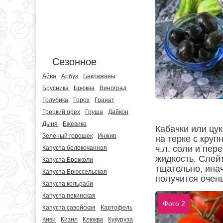
Сезонное
Айва
Арбуз
Баклажаны
Брусника
Брюква
Виноград
Голубика
Горох
Гранат
Грецкий орех
Груша
Дайкон
Дыня
Ежевика
Кабачки или цук
Зеленый горошек
Инжир
на терке с круп
ч.л. соли и пер
Капуста белокочанная
жидкость. Слейт
Капуста Брокколи
тщательно, инач
Капуста Брюссельская
получится очен
Капуста кольраби
Капуста пекинская
Фото 2
Капуста савойская
Картофель
Киви
Кизил
Клюква
Кукуруза