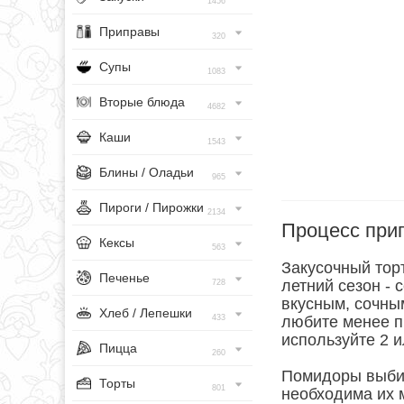
1456
Приправы
320
Супы
1083
Вторые блюда
4682
Каши
1543
Блины / Оладьи
965
Пироги / Пирожки
2134
Процесс при
Кексы
563
Закусочный торт
Печенье
летний сезон -
728
вкусным, сочны
Хлеб / Лепешки
433
любите менее пи
используйте 2 и
Пицца
260
Помидоры выбир
Торты
801
необходима их м