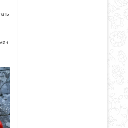
тать
емян