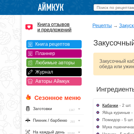
Книга отзывов
Рецепты
→
Закуск
и предложений
Закусочный
Книга рецептов
Планнер
Закусочный каб
Любимые авторы
обеда или ужин
Журнал
Авторы Аймкук
Ингредиент
Сезонное меню
Кабачки
- 2 шт.
Заготовки
1347
Яйца куриные - 
Помидор - 5 шт.
Пикник / барбекю
293
Мука пшеничная 
На каждый день
Чеснок - 5 зубч
20160