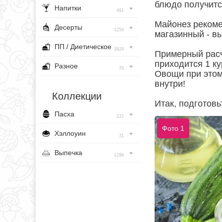
блюдо получитс
Напитки
491
Майонез рекоме
Десерты
1256
магазинный - вы 
ПП / Диетическое
3929
Примерный расче
приходится 1 ку
Разное
76
Овощи при этом
внутри!
Коллекции
Итак, подготов
Пасха
237
Фото 1
Хэллоуин
31
Выпечка
1296