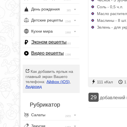
Соль - 0,5 ч.л.
День рождения
385
Масло растител
Детские рецепты
Маслины - 8 шт.
1548
Зелень - для у
Кухни мира
1968
Эконом рецепты
393
Видео рецепты
1396
Как добавить ярлык на
главный экран Вашего
телефона:
Айфон (iOS)
,
111 кКал
1
Андроид
29
добавлений
Рубрикатор
Салаты
2955
Закуски