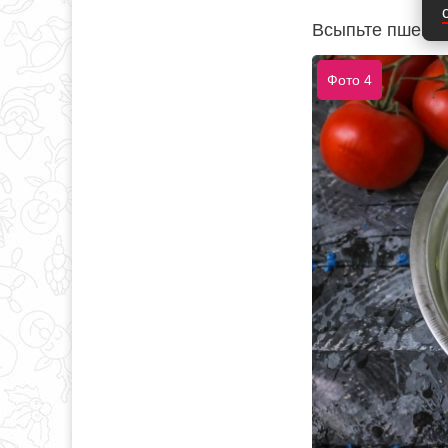
Всыпьте пшенич
Фото 4