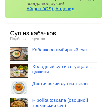
всегда под рукой!
Айфон (iOS)
,
Андроид
Суп из кабачков
Подборка рецептов
Кабачково-имбирный суп
Холодный суп из огурца и
цуккини
Диетический суп из тыквы
Ribollita toscana (овощной
тосканский суп)