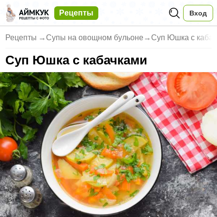
Рецепты
Вход
Рецепты
→
Супы на овощном бульоне
→
Суп Юшка с каба
Суп Юшка с кабачками