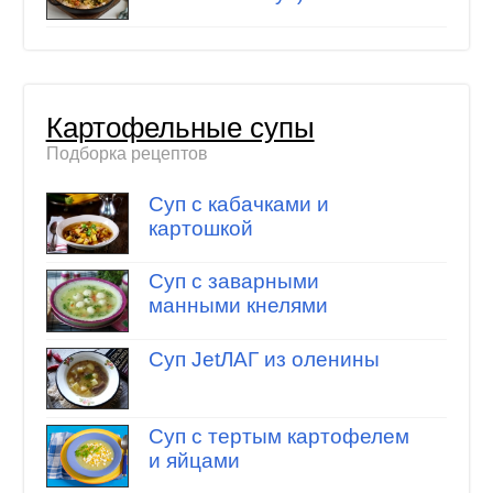
Картофельные супы
Подборка рецептов
Суп с кабачками и
картошкой
Суп с заварными
манными кнелями
Суп JetЛАГ из оленины
Суп с тертым картофелем
и яйцами