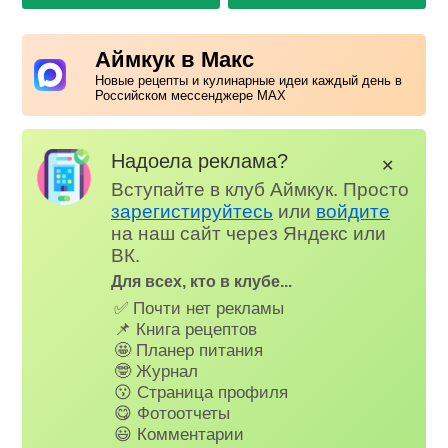
Аймкук в Макс
Новые рецепты и кулинарные идеи каждый день в
Российском мессенджере MAX
Надоела реклама?
✕
Вступайте в клуб Аймкук. Просто
зарегистируйтесь
или
войдите
на наш сайт через Яндекс или
ВК.
Для всех, кто в клубе...
✅ Почти нет рекламы
📌 Книга рецептов
🤩 Планер питания
🤓 Журнал
😗 Страница профиля
😋 Фотоотчеты
😃 Комментарии