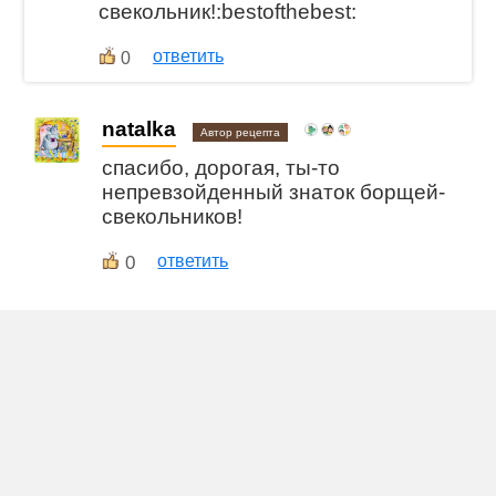
свекольник!:bestofthebest:
ответить
0
natalka
Автор рецепта
спасибо, дорогая, ты-то
непревзойденный знаток борщей-
свекольников!
0
ответить