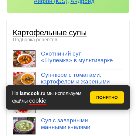
Айфон (iOS)
,
Андроид
Картофельные супы
Подборка рецептов
Охотничий суп
«Шулемка» в мультиварке
Суп-пюре с томатами,
картофелем и жареными
баклажанами
На
iamcook.ru
мы используем
ПОНЯТНО
Картофельный суп-пюре
cookie
файлы
.
с чесноком и сливками
Суп с заварными
манными кнелями