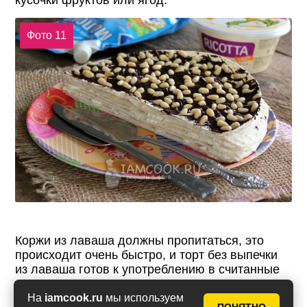
кусочки фруктов или ягод.
Фото 11
Коржи из лаваша должны пропитаться, это
происходит очень быстро, и торт без выпечки
из лаваша готов к употреблению в считанные
минуты. До подачи храните его в
холодильнике.
На
iamcook.ru
мы используем