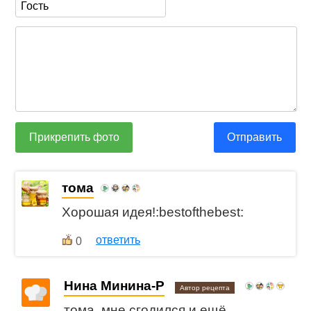
Прикрепить фото
Отправить
тома
Хорошая идея!:bestofthebest:
ответить
0
Нина Минина-Р
Автор рецепта
тома, мне сгодился и ещё