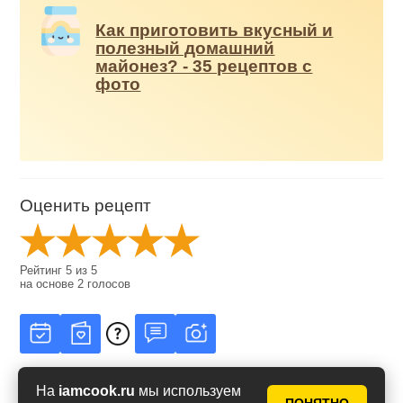
Как приготовить вкусный и
полезный домашний
майонез? - 35 рецептов с
фото
Оценить рецепт
Рейтинг
5
из
5
на основе
2
голосов
На
iamcook.ru
мы используем