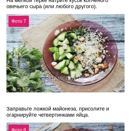
На мелкой терке натрите кусок копченого
овечьего сыра (или любого другого).
Фото 7
Заправьте ложкой майонеза, присолите и
огарнируйте четвертинками яйца.
Фото 8