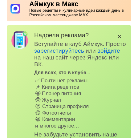
Аймкук в Макс
Новые рецепты и кулинарные идеи каждый день в
Российском мессенджере MAX
Надоела реклама?
✕
Вступайте в клуб Аймкук. Просто
зарегистируйтесь
или
войдите
на наш сайт через Яндекс или
ВК.
Для всех, кто в клубе...
✅ Почти нет рекламы
📌 Книга рецептов
🤩 Планер питания
🤓 Журнал
😗 Страница профиля
😋 Фотоотчеты
😃 Комментарии
и многое другое…
Не забудьте установить наше