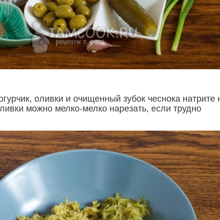
гурчик, оливки и очищенный зубок чеснока натрите 
Оливки можно мелко-мелко нарезать, если трудно