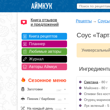
Книга отзывов
Рецепты
→
Соусы
и предложений
Соус «Тарт
Книга рецептов
Планнер
Универсальный 
Любимые авторы
Журнал
Авторы Аймкук
Ингредиент
Сезонное меню
Сметана
- 80 г
Майонез - 80 г
Заготовки
1347
Оливки без косто
Пикник / барбекю
Огурец маринов
293
Лук зеленый - 5 
На каждый день
20160