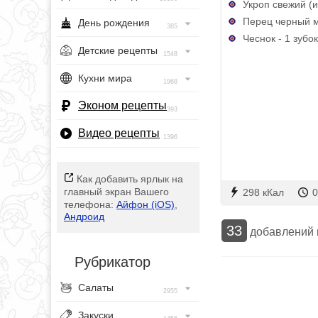
Укроп свежий (и
Перец черный м
День рождения
385
Чеснок - 1 зубок
Детские рецепты
1548
Кухни мира
1968
Эконом рецепты
393
Видео рецепты
1396
Как добавить ярлык на
главный экран Вашего
298 кКал
0
телефона:
Айфон (iOS)
,
Андроид
33
добавлений
Рубрикатор
Салаты
2955
Закуски