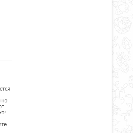
ается
чно
ют
ко!
ите