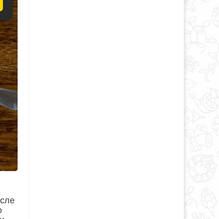
осле
о