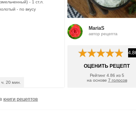
змельченный) - 1 ст.л.
олотый - по вкусу
MariaS
автор рецепта
4.8
ОЦЕНИТЬ РЕЦЕПТ
Рейтинг
4.86
из
5
на основе
7
голосов
 ч. 20 мин.
 в
книги рецептов