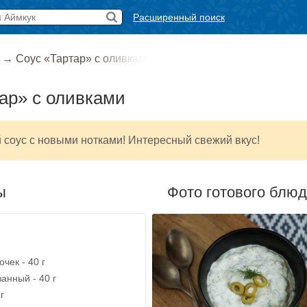
Расширенный поиск
→
Соус «Тартар» с оливками
ар» с оливками
соус с новыми нотками! Интересный свежий вкус!
ы
Фото готового блю
чек - 40 г
анный - 40 г
г