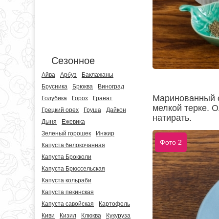
Сезонное
Айва
Арбуз
Баклажаны
Брусника
Брюква
Виноград
Маринованный о
Голубика
Горох
Гранат
мелкой терке. 
Грецкий орех
Груша
Дайкон
натирать.
Дыня
Ежевика
Зеленый горошек
Инжир
Фото 2
Капуста белокочанная
Капуста Брокколи
Капуста Брюссельская
Капуста кольраби
Капуста пекинская
Капуста савойская
Картофель
Киви
Кизил
Клюква
Кукуруза