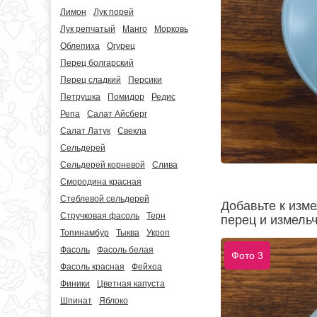
Лимон
Лук порей
Лук репчатый
Манго
Морковь
Облепиха
Огурец
Перец болгарский
Перец сладкий
Персики
Петрушка
Помидор
Редис
Репа
Салат Айсберг
Салат Латук
Свекла
Сельдерей
Сельдерей корневой
Слива
Смородина красная
Стеблевой сельдерей
Добавьте к изм
Стручковая фасоль
Терн
перец и измель
Топинамбур
Тыква
Укроп
Фасоль
Фасоль белая
Фото 3
Фасоль красная
Фейхоа
Финики
Цветная капуста
Шпинат
Яблоко