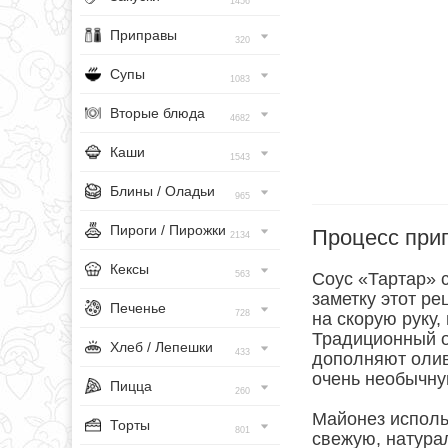
1456
Приправы
320
Супы
1083
Вторые блюда
4682
Каши
1543
Блины / Оладьи
965
Пироги / Пирожки
Процесс при
2134
Кексы
563
Соус «Тартар» с
заметку этот ре
Печенье
728
на скорую руку,
Традиционный о
Хлеб / Лепешки
433
дополняют олив
очень необычную
Пицца
260
Майонез исполь
Торты
801
свежую, натура