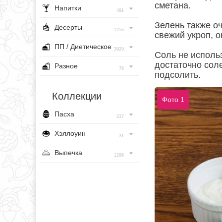
сметана.
Напитки
491
Зелень также о
Десерты
1256
свежий укроп, 
ПП / Диетическое
3929
Соль не использ
достаточно сол
Разное
76
подсолить.
Коллекции
Фото 1
Пасха
237
Хэллоуин
31
Выпечка
1296