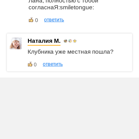
Лана, полностью с тобой
согласнаЯ:smiletongue:
0
ответить
Наталия М.
Клубника уже местная пошла?
ответить
0