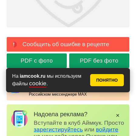
Сообщить об ошибке в рецепте
PDF с фото
PDF без фото
На
iamcook.ru
мы используем
ПОНЯТНО
Аймкук в Макс
cookie
файлы
.
Новые рецепты и кулинарные идеи каждый день в
Российском мессенджере MAX
Надоела реклама?
✕
Вступайте в клуб Аймкук. Просто
зарегистируйтесь
или
войдите