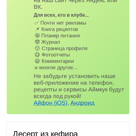
на наш сайт через Яндекс или
ВК.
Для всех, кто в клубе...
✅ Почти нет рекламы
📌 Книга рецептов
🤩 Планер питания
🤓 Журнал
😗 Страница профиля
😋 Фотоотчеты
😃 Комментарии
и многое другое…
Не забудьте установить наше
веб-приложение на телефон,
рецепты и сервисы Аймкук будут
всегда под рукой!
Айфон (iOS)
,
Андроид
Десерт из кефира