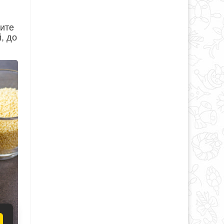
жите
, до