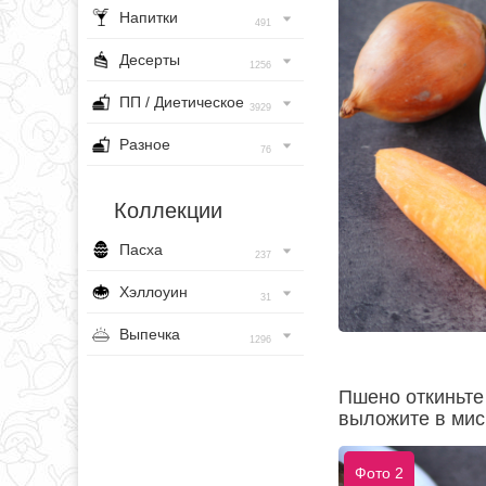
Напитки
491
Десерты
1256
ПП / Диетическое
3929
Разное
76
Коллекции
Пасха
237
Хэллоуин
31
Выпечка
1296
Пшено откиньте 
выложите в миск
Фото 2