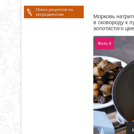
Поиск рецептов по
ингредиентам
Морковь натрит
в сковороду к л
золотистого цве
Фото 4