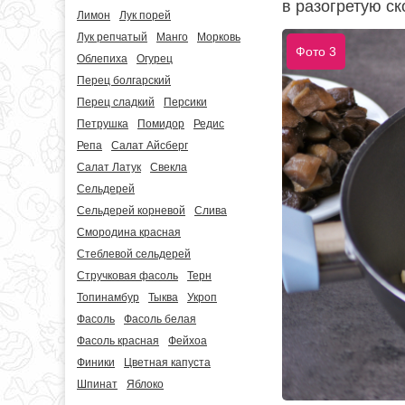
в разогретую с
Лимон
Лук порей
Лук репчатый
Манго
Морковь
Фото 3
Облепиха
Огурец
Перец болгарский
Перец сладкий
Персики
Петрушка
Помидор
Редис
Репа
Салат Айсберг
Салат Латук
Свекла
Сельдерей
Сельдерей корневой
Слива
Смородина красная
Стеблевой сельдерей
Стручковая фасоль
Терн
Топинамбур
Тыква
Укроп
Фасоль
Фасоль белая
Фасоль красная
Фейхоа
Финики
Цветная капуста
Шпинат
Яблоко