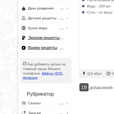
Вода - 250 мл
День рождения
385
Соль - по вкусу
Детские рецепты
1548
Кухни мира
1968
Эконом рецепты
393
Видео рецепты
1396
Как добавить ярлык на
главный экран Вашего
телефона:
Айфон (iOS)
,
115 кКал
0
Андроид
19
добавлений
Рубрикатор
Салаты
2955
Закуски