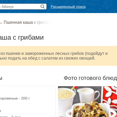
Расширенный поиск
→
Пшенная каша с грибами
аша с грибами
из пшенки и замороженных лесных грибов (подойдут и
ьно подать на обед с салатом из свежих овощей.
ы
Фото готового блю
ороженые - 200 г
.
сло - 2 ст.л.