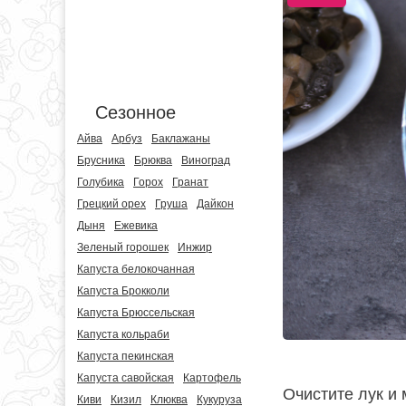
Сезонное
Айва
Арбуз
Баклажаны
Брусника
Брюква
Виноград
Голубика
Горох
Гранат
Грецкий орех
Груша
Дайкон
Дыня
Ежевика
Зеленый горошек
Инжир
Капуста белокочанная
Капуста Брокколи
Капуста Брюссельская
Капуста кольраби
Капуста пекинская
Капуста савойская
Картофель
Очистите лук и 
Киви
Кизил
Клюква
Кукуруза