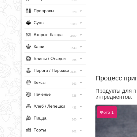
1456
Приправы
320
Супы
1083
Вторые блюда
4682
Каши
1543
Блины / Оладьи
965
Пироги / Пирожки
2134
Процесс при
Кексы
563
Продукты для п
Печенье
ингредиентов.
728
Хлеб / Лепешки
433
Фото 1
Пицца
260
Торты
801