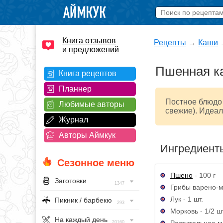
Книга отзывов
Рецепты
→
Каши
и предложений
Пшенная к
Книга рецептов
Планнер
Постное блюдо 
Любимые авторы
свежие). Идеал
Журнал
Авторы Аймкук
Ингредиент
Сезонное меню
Пшено
- 100 г
Заготовки
1347
Грибы варено-м
Лук - 1 шт.
Пикник / барбекю
293
Морковь - 1/2 шт
На каждый день
Растительное ма
20160