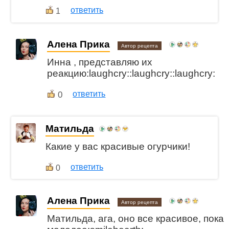
ответить
1
Алена Прика
Автор рецепта
Инна , представляю их
реакцию:laughcry::laughcry::laughcry:
0
ответить
Матильда
Какие у вас красивые огурчики!
ответить
0
Алена Прика
Автор рецепта
Матильда, ага, оно все красивое, пока