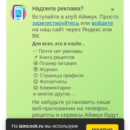
Надоела реклама?
✕
Вступайте в клуб Аймкук. Просто
зарегистируйтесь
или
войдите
на наш сайт через Яндекс или
ВК.
Для всех, кто в клубе...
✅ Почти нет рекламы
📌 Книга рецептов
🤩 Планер питания
🤓 Журнал
😗 Страница профиля
😋 Фотоотчеты
😃 Комментарии
и многое другое…
Не забудьте установить наше
веб-приложение на телефон,
рецепты и сервисы Аймкук будут
всегда под рукой!
На
iamcook.ru
мы используем
Айфон (iOS)
,
Андроид