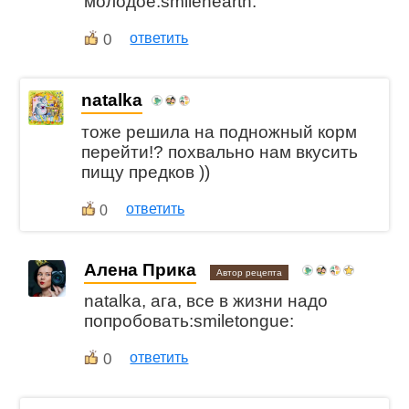
молодое:smilehearth:
0
ответить
natalka
тоже решила на подножный корм
перейти!? похвально нам вкусить
пищу предков ))
ответить
0
Алена Прика
Автор рецепта
natalka, ага, все в жизни надо
попробовать:smiletongue:
0
ответить