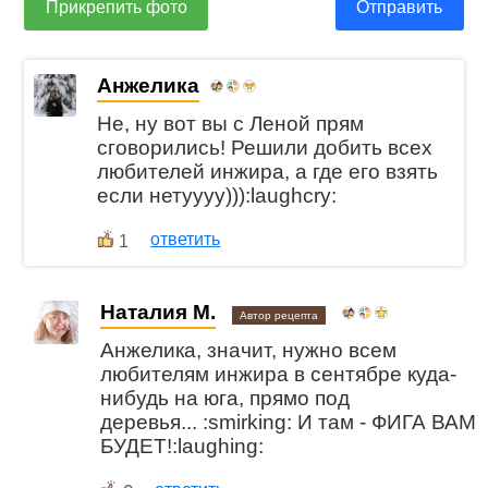
Прикрепить фото
Отправить
Анжелика
Не, ну вот вы с Леной прям
сговорились! Решили добить всех
любителей инжира, а где его взять
если нетуууу))):laughcry:
ответить
1
Наталия М.
Автор рецепта
Анжелика, значит, нужно всем
любителям инжира в сентябре куда-
нибудь на юга, прямо под
деревья... :smirking: И там - ФИГА ВАМ
БУДЕТ!:laughing: