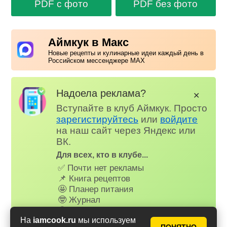
PDF с фото
PDF без фото
Аймкук в Макс
Новые рецепты и кулинарные идеи каждый день в
Российском мессенджере MAX
Надоела реклама?
✕
Вступайте в клуб Аймкук. Просто
зарегистируйтесь
или
войдите
на наш сайт через Яндекс или
ВК.
Для всех, кто в клубе...
✅ Почти нет рекламы
📌 Книга рецептов
🤩 Планер питания
🤓 Журнал
😗 Страница профиля
На
iamcook.ru
мы используем
😋 Фотоотчеты