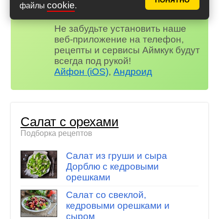
ПОНЯТНО
😃 Комментарии
cookie
файлы
.
и многое другое…
Не забудьте установить наше
веб-приложение на телефон,
рецепты и сервисы Аймкук будут
всегда под рукой!
Айфон (iOS)
,
Андроид
Салат с орехами
Подборка рецептов
Салат из груши и сыра
Дорблю с кедровыми
орешками
Салат со свеклой,
кедровыми орешками и
сыром